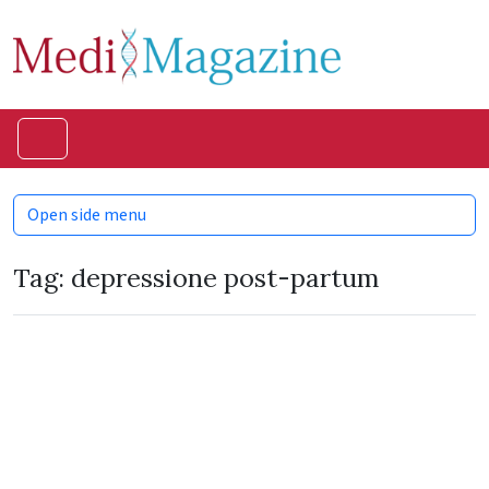
Skip to content
Skip to footer
Menu
Open side menu
Tag:
depressione post-partum