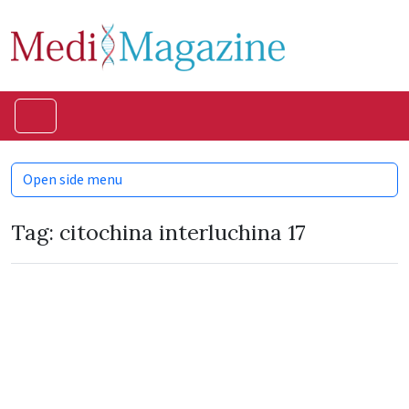
Skip to content
Skip to footer
Menu
Open side menu
Tag:
citochina interluchina 17