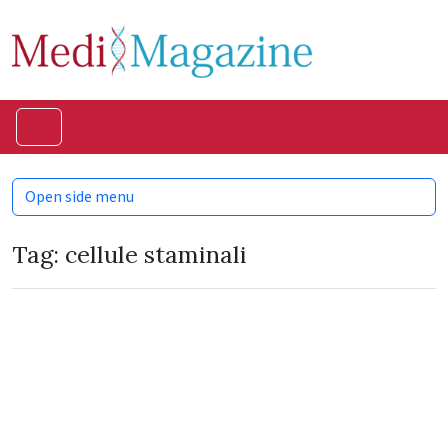
Skip to content
Skip to footer
Menu
Open side menu
Tag:
cellule staminali