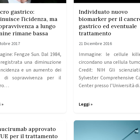
cro gastrico:
Individuato nuovo
inuisce l’icidenza, ma
biomarker per il cancr
sopravvivenza a lungo
gastrico ed eventuale
mine rimane bassa
trattamento
tobre 2017
21 Dicembre 2016
gine: Fengze Sun. Dal 1984,
Immagine: le cellule kil
 registrata una diminuzione
circondano una cellula tumo
’incidenza e un aumento dei
Credit: NIH Gli scienziat
i di sopravvivenza per il
Sylvester Comprehensive C
cro…
Center presso l’Università d
 »
Leggi »
ucirumab approvato
l’UE per il trattamento