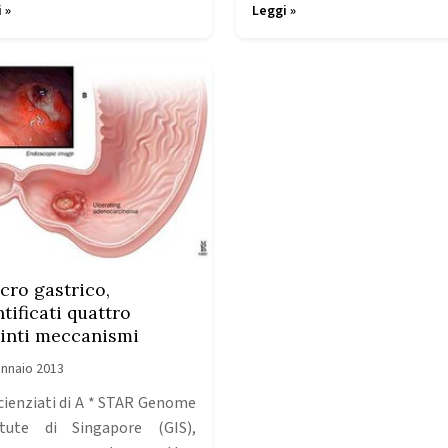
 »
Leggi »
cro gastrico,
tificati quattro
tinti meccanismi
nnaio 2013
scienziati di A * STAR Genome
itute di Singapore (GIS),