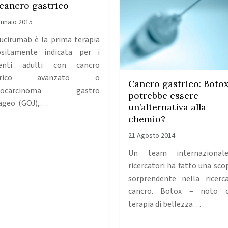
 cancro gastrico
nnaio 2015
cirumab è la prima terapia
sitamente indicata per i
ienti adulti con cancro
strico avanzato o
Cancro gastrico: Boto
nocarcinoma gastro
potrebbe essere
ageo (GOJ),…
un’alternativa alla
chemio?
21 Agosto 2014
Un team internazional
ricercatori ha fatto una sco
sorprendente nella ricerc
cancro. Botox – noto 
terapia di bellezza…