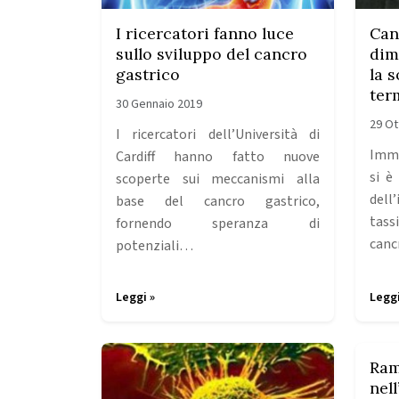
I ricercatori fanno luce
Can
sullo sviluppo del cancro
dim
gastrico
la 
ter
30 Gennaio 2019
29 Ot
I ricercatori dell’Università di
Imma
Cardiff hanno fatto nuove
si è
scoperte sui meccanismi alla
dell
base del cancro gastrico,
tass
fornendo speranza di
can
potenziali…
Leggi »
Leggi
Ram
nel