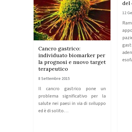
del
12 Ge
Ramu
appo
paz
ga
Cancro gastrico:
ade
individuato biomarker per
esof
la prognosi e nuovo target
terapeutico
8 Settembre 2015
Il cancro gastrico pone un
problema significativo per la
salute nei paesi in via di sviluppo
ed è di solito…