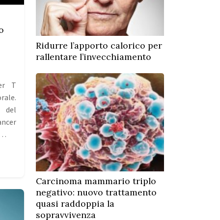
o
Ridurre l’apporto calorico per
rallentare l’invecchiamento
ler T
rale.
i del
ancer
i…
Carcinoma mammario triplo
negativo: nuovo trattamento
quasi raddoppia la
sopravvivenza