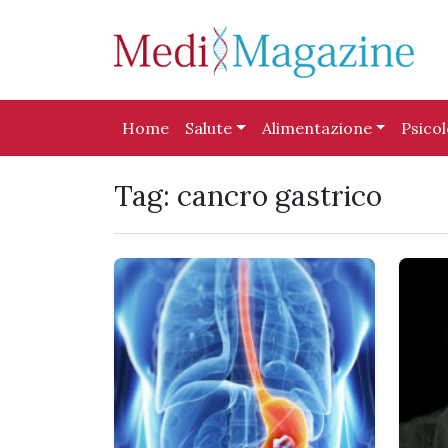
Skip to content
Skip to footer
Home
Salute
Alimentazione
Psico
Tag:
cancro gastrico