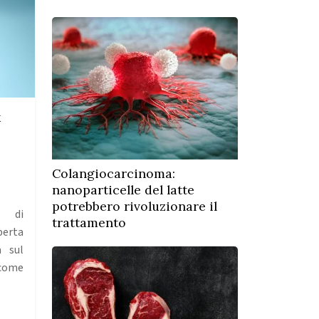
x
Colangiocarcinoma:
nanoparticelle del latte
potrebbero rivoluzionare il
e di
trattamento
perta
a sul
come