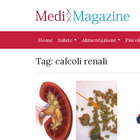
Skip to content
Skip to footer
Home
Salute
Alimentazione
Psico
Tag:
calcoli renali