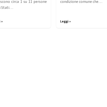
iscono circa 1 su 11 persone
condizione comune che…
i Stati…
 »
Leggi »