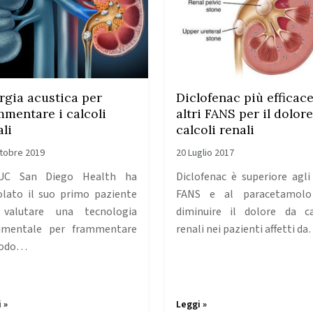
rgia acustica per
Diclofenac più efficace
mmentare i calcoli
altri FANS per il dolor
ali
calcoli renali
tobre 2019
20 Luglio 2017
UC San Diego Health ha
Diclofenac è superiore agli 
olato il suo primo paziente
FANS e al paracetamolo
 valutare una tecnologia
diminuire il dolore da ca
imentale per frammentare
renali nei pazienti affetti d
modo…
 »
Leggi »