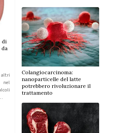
 di
e da
Colangiocarcinoma:
altri
nanoparticelle del latte
 nel
potrebbero rivoluzionare il
lcoli
trattamento
a…