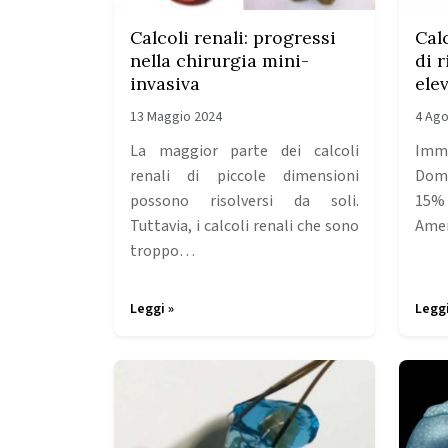
Calcoli renali: progressi
Calc
nella chirurgia mini-
di 
invasiva
ele
13 Maggio 2024
4 Ago
La maggior parte dei calcoli
Imm
renali di piccole dimensioni
Domi
possono risolversi da soli.
15%
Tuttavia, i calcoli renali che sono
Amer
troppo…
Leggi »
Leggi