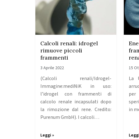
Calcoli renali: idrogel
Ene
rimuove piccoli
fra
frammenti
ren
3 Aprile 2022
15 Ot
(Calcoli renali/Idrogel-
La 
Immagine:mediNiK in uso:
arru
l’idrogel con frammenti di
per
calcolo renale incapsulati dopo
sper
la rimozione dal rene. Credito:
in 
Purenum GmbH). I calcoli…
Leggi »
Leggi