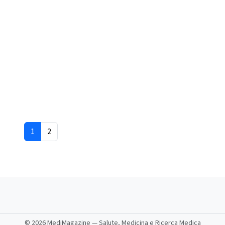
Current Page
Page
1
2
©
2026 MediMagazine — Salute, Medicina e Ricerca Medica