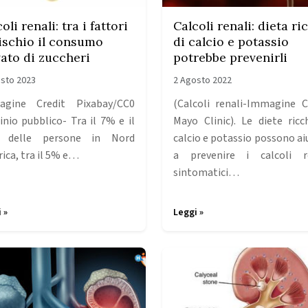
oli renali: tra i fattori
Calcoli renali: dieta ri
rischio il consumo
di calcio e potassio
vato di zuccheri
potrebbe prevenirli
sto 2023
2 Agosto 2022
agine Credit Pixabay/CC0
(Calcoli renali-Immagine C
nio pubblico- Tra il 7% e il
Mayo Clinic). Le diete ricc
 delle persone in Nord
calcio e potassio possono ai
ica, tra il 5% e…
a prevenire i calcoli r
sintomatici…
 »
Leggi »