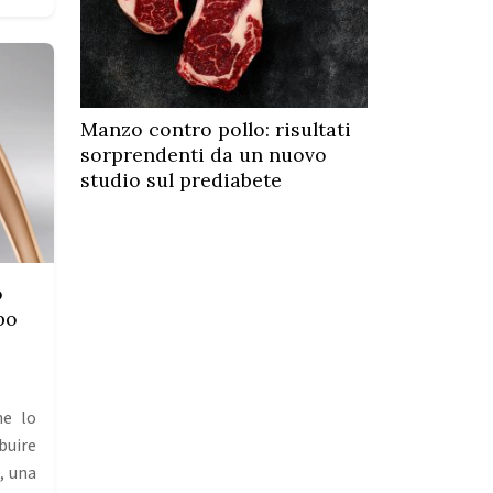
Manzo contro pollo: risultati
sorprendenti da un nuovo
studio sul prediabete
ò
po
he lo
buire
i, una