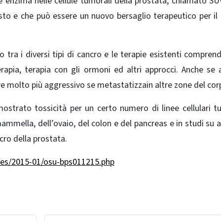
re enzima nelle cellule tumorali della prostata, chiamato S
sto e che può essere un nuovo bersaglio terapeutico per il
to tra i diversi tipi di cancro e le terapie esistenti compren
erapia, terapia con gli ormoni ed altri approcci. Anche se 
re molto più aggressivo se metastatizzain altre zone del cor
imostrato tossicità per un certo numero di linee cellulari t
ammella, dell’ovaio, del colon e del pancreas e in studi su a
cro della prostata.
ses/2015-01/osu-bps011215.php