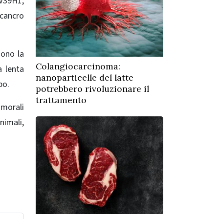
UV39H1,
 cancro
dono la
Colangiocarcinoma:
a lenta
nanoparticelle del latte
po.
potrebbero rivoluzionare il
trattamento
umorali
nimali,