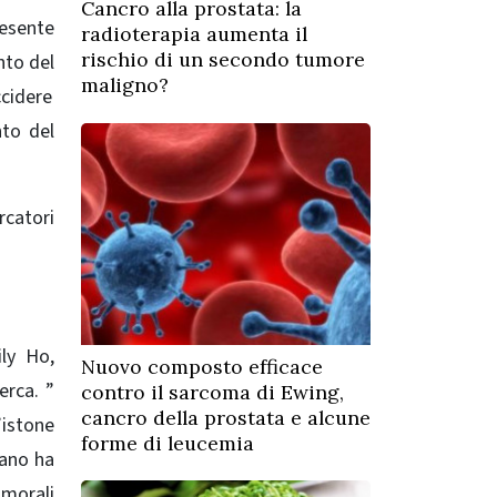
Cancro alla prostata: la
resente
radioterapia aumenta il
rischio di un secondo tumore
nto del
maligno?
cidere
nto del
rcatori
ily Ho,
Nuovo composto efficace
erca. ”
contro il sarcoma di Ewing,
cancro della prostata e alcune
’istone
forme di leucemia
fano ha
umorali