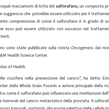
ncipali meccanismi di lotta del
sulforafano
, un composto p
e suggerisce che potrebbe essere utilizzato per il trattame
ente comprensione di come il sulforafano è in grado di uc
 che esso può essere utilizzato con successo nel trattame
tenti.
ano sono state pubblicate sulla rivista
Oncogenesi,
dai rice
A&M Health Science Center.
utes of Health.
elle crucifere nella prevenzione del cancro”, ha detto Em
ter della Whole Grain Fooods e autore principale della ric
tra come il sulforafano può influenzare una metilazione dell
le tumorali del cancro metastatico della prostata. Il sulfora
ressori tumorali, portando alla morte selettiva delle cellule t