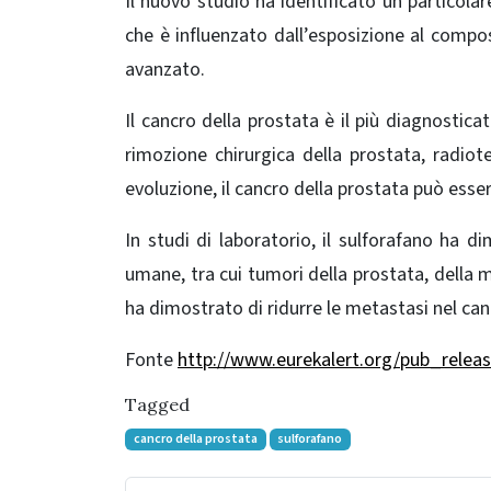
Il nuovo studio ha identificato un particola
che è influenzato dall’esposizione al compo
avanzato.
Il cancro della prostata è il più diagnostica
rimozione chirurgica della prostata, radiot
evoluzione, il cancro della prostata può esse
In studi di laboratorio, il sulforafano ha d
umane, tra cui tumori della prostata, della m
ha dimostrato di ridurre le metastasi nel can
Fonte
http://www.eurekalert.org/pub_relea
Tagged
cancro della prostata
sulforafano