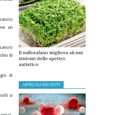
 cancro
rne un
 cancro
Il sulforafano migliora alcuni
chio di
sintomi dello spettro
autistico
ggio di
ARTICOLI RECENTI
olti si