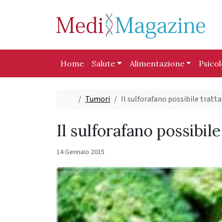
Skip to content
Skip to footer
Home
Salute
Alimentazione
Psico
Home
Tumori
Il sulforafano possibile tratt
Il sulforafano possibil
14 Gennaio 2015