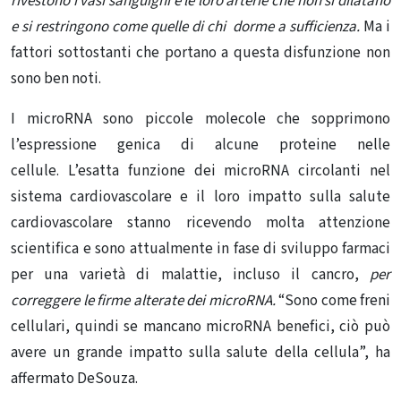
rivestono i vasi sanguigni e le loro arterie che non si dilatano
e si restringono come quelle di chi dorme a sufficienza.
Ma i
fattori sottostanti che portano a questa disfunzione non
sono ben noti.
I microRNA sono piccole molecole che sopprimono
l’espressione genica di alcune proteine ​​nelle
cellule. L’esatta funzione dei microRNA circolanti nel
sistema cardiovascolare e il loro impatto sulla salute
cardiovascolare stanno ricevendo molta attenzione
scientifica e sono attualmente in fase di sviluppo farmaci
per una varietà di malattie, incluso il cancro,
per
correggere le firme alterate dei microRNA.
“Sono come freni
cellulari, quindi se mancano microRNA benefici, ciò può
avere un grande impatto sulla salute della cellula”, ha
affermato DeSouza.