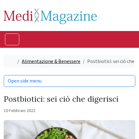
Skip to content
Skip to footer
Menu
Home
Alimentazione & Benessere
Postbiotici: sei ciò che d
Open side menu
Postbiotici: sei ciò che digerisci
10 Febbraio 2022