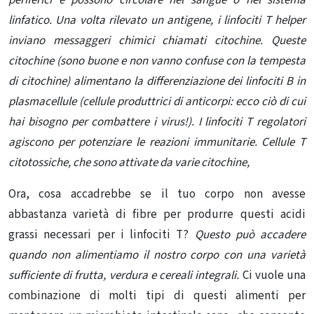
periferici e possono circolare nel sangue o nel sistema
linfatico. Una volta rilevato un antigene, i linfociti T helper
inviano messaggeri chimici chiamati citochine. Queste
citochine (sono buone e non vanno confuse con la tempesta
di citochine) alimentano la differenziazione dei linfociti B in
plasmacellule (cellule produttrici di anticorpi: ecco ciò di cui
hai bisogno per combattere i virus!). I linfociti T regolatori
agiscono per potenziare le reazioni immunitarie. Cellule T
citotossiche, che sono attivate da varie citochine,
Ora, cosa accadrebbe se il tuo corpo non avesse
abbastanza varietà di fibre per produrre questi acidi
grassi necessari per i linfociti T?
Questo può accadere
quando non alimentiamo il nostro corpo con una varietà
sufficiente di frutta, verdura e cereali integrali.
Ci vuole una
combinazione di molti tipi di questi alimenti per