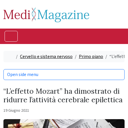
Skip to content
Skip to footer
Menu
Home
Cervello e sistema nervoso
Primo piano
“L’effett
Open side menu
“L’effetto Mozart” ha dimostrato di
ridurre l’attività cerebrale epilettica
19 Giugno 2021