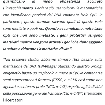
quantificano in modo abbastanza accurato
l’invecchiamento.
Per fare ciò, usano formule matematiche
che identificano porzioni del DNA chiamate isole CpG. In
particolare, queste formule rilevano quali di queste isole
sono metilate e quali no.
Quando accumuliamo molte isole
CpG che non sono metilate, i geni protettivi vengono
inattivati ​​mentre vengono attivati ​​i geni che danneggiano
la salute e riducono l’aspettativa di vita”.
“Nel presente studio, abbiamo stimato l’età basata sulla
metilazione del DNA (DNAmage) utilizzando quattro orologi
epigenetici basati su un piccolo numero di CpG in centenari e
semi-supercentenari francesi (CSSC, n = 214) così come non
agenari e centenari prole (NCO, n=143) rispetto agli individui
della popolazione generale francese (CG, n=149)”
, riferiscono
i ricercatori.