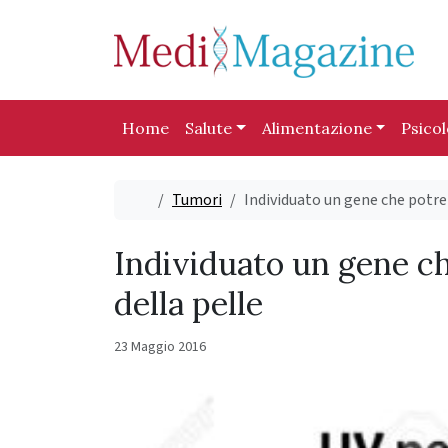
Skip to content
Skip to footer
Home
Salute
Alimentazione
Psico
Home
Tumori
Individuato un gene che potreb
Individuato un gene ch
della pelle
23 Maggio 2016