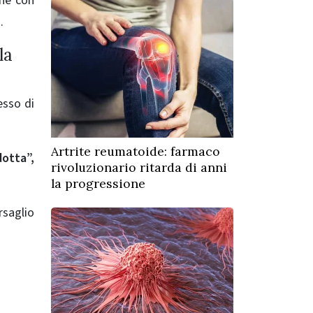
one con
.
la
esso di
Artrite reumatoide: farmaco
dotta”,
rivoluzionario ritarda di anni
la progressione
rsaglio