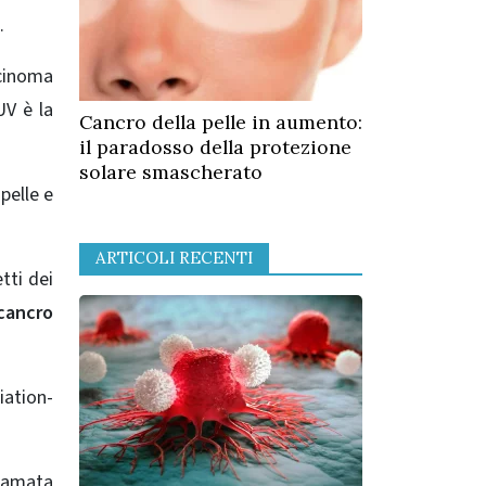
.
cinoma
UV è la
Cancro della pelle in aumento:
il paradosso della protezione
solare smascherato
pelle e
ARTICOLI RECENTI
tti dei
cancro
iation-
iamata