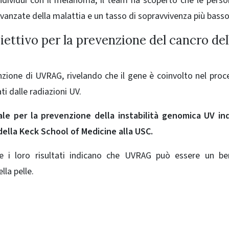
i individui con il melanoma, il team ha scoperto che le pers
avanzate della malattia e un tasso di sopravvivenza più basso
ttivo per la prevenzione del cancro del
unzione di UVRAG, rivelando che il gene è coinvolto nel proc
ti dalle radiazioni UV.
ale per la prevenzione della instabilità genomica UV in
 della Keck School of Medicine alla USC.
he i loro risultati indicano che UVRAG può essere un be
la pelle.