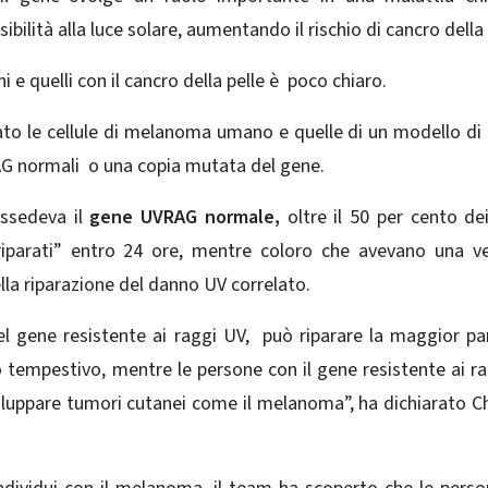
ibilità alla luce solare, aumentando il rischio di cancro della 
ni e quelli con il cancro della pelle è poco chiaro.
zzato le cellule di melanoma umano e quelle di un modello d
VRAG normali o una copia mutata del gene.
ossedeva il
gene UVRAG normale,
oltre il 50 per cento de
 riparati” entro 24 ore, mentre coloro che avevano una v
la riparazione del danno UV correlato.
el gene resistente ai raggi UV, può riparare la maggior pa
o tempestivo, mentre le persone con il gene resistente ai r
iluppare tumori cutanei come il melanoma”, ha dichiarato 