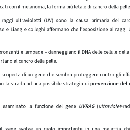
ati con il melanoma, la forma più letale di cancro della pelle
raggi ultravioletti (UV) sono la causa primaria del car
e e Liang e colleghi affermano che l’esposizione ai raggi 
bbronzanti e lampade – danneggiano il DNA delle cellule della 
ano al cancro della pelle.
la scoperta di un gene che sembra proteggere contro gli effe
no la strada ad una possibile strategia di
prevenzione del 
no esaminato la funzione del gene
UVRAG
(
ultraviolet
-rad
 il gene svolge un ruolo importante in una malattia ch