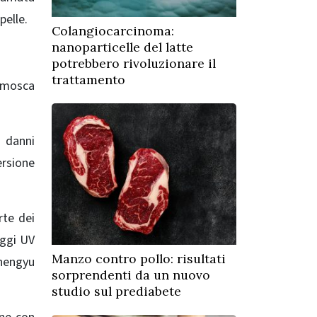
pelle.
Colangiocarcinoma:
nanoparticelle del latte
potrebbero rivoluzionare il
trattamento
i mosca
i danni
ersione
rte dei
aggi UV
Manzo contro pollo: risultati
Chengyu
sorprendenti da un nuovo
studio sul prediabete