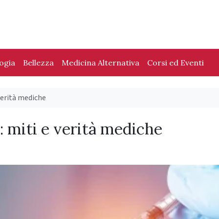
logia
Bellezza
Medicina Alternativa
Corsi ed Eventi
 verità mediche
i: miti e verità mediche