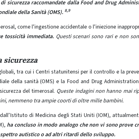
ie di sicurezza raccomandate dalla Food and Drug Adminis
8,9
ondiale della Sanità (OMS).
merosal, come l’ingestione accidentale o l’iniezione inappropr
e tossicità immediata.
Questi scenari sono rari e non son
a sicurezza
obali, tra cui i Centri statunitensi per il controllo e la prev
iale della sanità (OMS) e la Food and Drug Administration
 sicurezza del timerosal.
Queste indagini non hanno mai ri
cini, nemmeno tra ampie coorti di oltre mille bambini.
dall’Istituto di Medicina degli Stati Uniti (IOM), attualmen
M),
ha concluso in modo analogo che non vi sono prove cr
spettro autistico o ad altri ritardi dello sviluppo
.