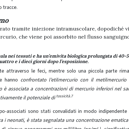
o tracce.
smo
trato tramite iniezione intramuscolare, dopodiché v
curio, che viene poi assorbito nel flusso sanguign
la nei tessuti e ha un’emivita biologica prolungata di 40-
uattro e i dieci giorni dopo l’esposizione.
nte attraverso le feci, mentre solo una piccola parte rim
 che hanno
confrontato l’etilmercurio con il metilmercuri
io è associata a concentrazioni di mercurio inferiori nel s
tossicità.7
ativamente il potenziale di
po-associati sono stati convalidati in modo indipendente 
ra i neonati, è stata segnalata una concentrazione ematic