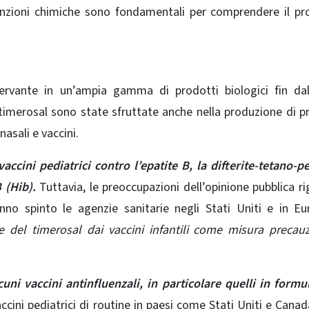
nzioni chimiche sono fondamentali per comprendere il pro
servante in un’ampia gamma di prodotti biologici fin da
 timerosal sono state sfruttate anche nella produzione di p
nasali e vaccini.
accini pediatrici contro l’epatite B, la difterite-tetano-p
 (Hib).
Tuttavia, le preoccupazioni dell’opinione pubblica r
nno spinto le agenzie sanitarie negli Stati Uniti e in E
e del timerosal dai vaccini infantili come misura precau
lcuni vaccini antinfluenzali, in particolare quelli in formu
accini pediatrici di routine in paesi come Stati Uniti e Cana