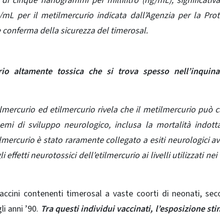
di cinque nanogrammi per millilitro (ng/mL), significati
g/mL per il metilmercurio indicata dall’Agenzia per la Pro
re conferma della sicurezza del timerosal.
io altamente tossica che si trova spesso nell’inquin
etilmercurio ed etilmercurio rivela che il metilmercurio può 
oblemi di sviluppo neurologico, inclusa la mortalità indott
ilmercurio è stato raramente collegato a esiti neurologici av
ffetti neurotossici dell’etilmercurio ai livelli utilizzati nei 
accini contenenti timerosal a vaste coorti di neonati, sec
i anni ’90.
Tra questi individui vaccinati, l’esposizione sti