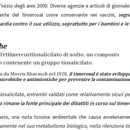
’inizio degli anni 2000. Diverse agenzie e articoli di giornal
quente del timerosal come conservante nei vaccini,
segn
rdia contro il suo utilizzo, soprattutto per i bambini e l
he
l’etilmercuritiosalicilato di sodio, un composto
o contenente un gruppo tiosalicilato.
ta da Morris Kharasch nel 1928,
il timerosal è stato svilupp
microbiche e antimicotiche per prevenire la contaminazion
iosalicilato, entrambi validati come relativamente sicuri pe
o rimane la fonte principale dei dibattiti in corso sul timer
urio, una nota tossina ambientale che causa avvelename
tivamente nel suo metabolismo biologico, nella ritenzione ti