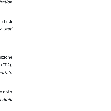
tration
iata di
o stati
enzione
 (FDA),
portato
te noto
edibili