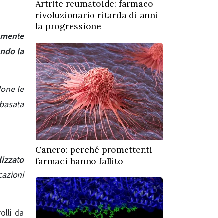
Artrite reumatoide: farmaco
rivoluzionario ritarda di anni
la progressione
amente
ando la
done le
 basata
Cancro: perché promettenti
izzato
farmaci hanno fallito
cazioni
olli da