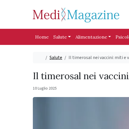
Skip to content
Skip to footer
Home
Salute
Alimentazione
Psico
Home
Salute
Il timerosal nei vaccini: miti e
Il timerosal nei vaccin
10 Luglio 2025