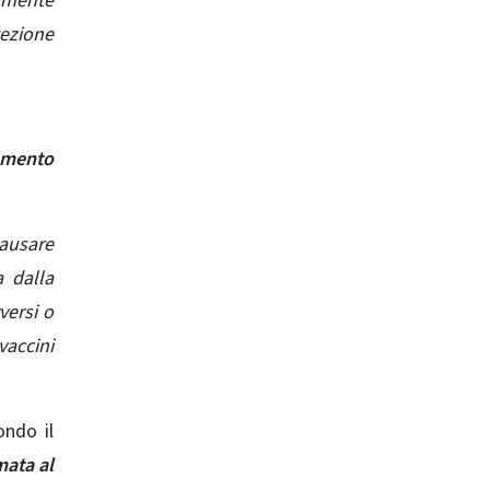
vamente
tezione
amento
causare
a dalla
versi o
vaccini
ondo il
mata al