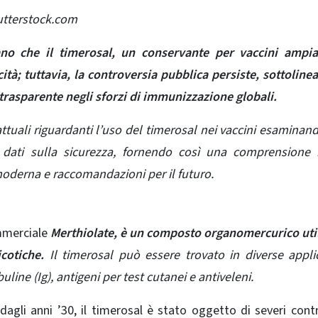
utterstock.com
rano che il timerosal, un conservante per vaccini ampi
ità; tuttavia, la controversia pubblica persiste, sottoline
trasparente negli sforzi di immunizzazione globali.
ttuali riguardanti l’uso del timerosal nei vaccini esaminan
e i dati sulla sicurezza, fornendo così una comprensione
moderna e raccomandazioni per il futuro.
ommerciale
Merthiolate,
è un composto organomercurico util
cotiche.
Il timerosal può essere trovato in diverse appli
ine (Ig), antigeni per test cutanei e antiveleni.
dagli anni ’30, il timerosal è stato oggetto di severi contr