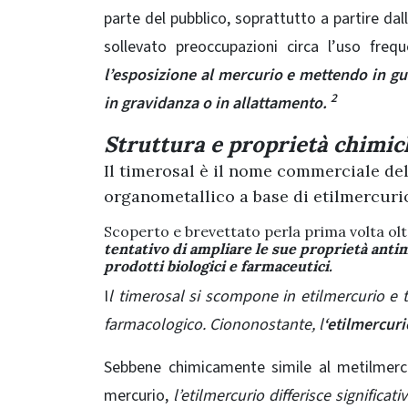
parte del pubblico, soprattutto a partire dall
sollevato preoccupazioni circa l’uso fre
l’esposizione al mercurio e mettendo in gua
2
in gravidanza o in allattamento.
Struttura e proprietà chimic
Il timerosal è il nome commerciale del
organometallico a base di etilmercuri
Scoperto e brevettato perla prima volta ol
tentativo di ampliare le sue proprietà anti
prodotti biologici e farmaceutici.
I
l timerosal si scompone in etilmercurio e t
farmacologico. Ciononostante, l
‘etilmercuri
Sebbene chimicamente simile al metilmerc
mercurio,
l’etilmercurio differisce significa