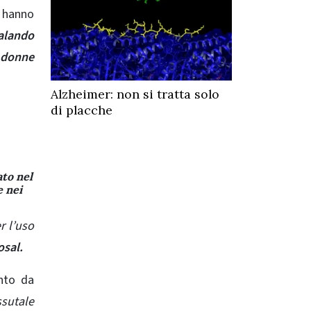
e hanno
alando
e donne
Alzheimer: non si tratta solo
di placche
ato nel
e nei
r l’uso
osal.
nto da
ssutale