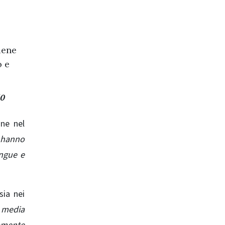
iene
o e
50
ane nel
o hanno
angue e
sia nei
a media