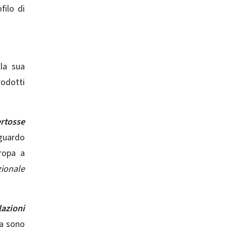
filo di
lla sua
rodotti
ertosse
iguardo
uropa a
zionale
lazioni
da sono