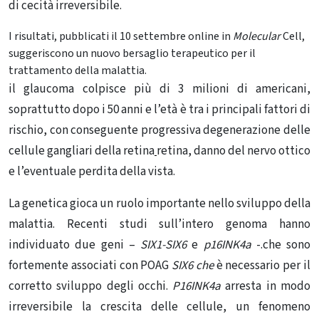
di cecità irreversibile.
I risultati, pubblicati il 10 settembre online in
Molecular
Cell,
suggeriscono un nuovo bersaglio terapeutico per il
trattamento della malattia.
il glaucoma colpisce più di 3 milioni di americani,
soprattutto dopo i 50 anni e l’età è tra i principali fattori di
rischio, con conseguente progressiva degenerazione delle
cellule gangliari della retina
retina, danno del nervo ottico
e l’eventuale perdita della vista.
La genetica gioca un ruolo importante nello sviluppo della
malattia. Recenti studi sull’intero genoma hanno
individuato due geni –
SIX1-SIX6
e
p16INK4a
-.che sono
fortemente associati con POAG
SIX6 che
è necessario per il
corretto sviluppo degli occhi.
P16INK4a
arresta in modo
irreversibile la crescita delle cellule, un fenomeno