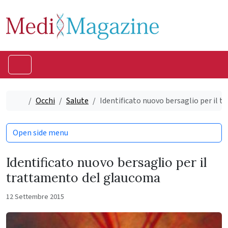
Skip to content
Skip to footer
Menu
Home
Occhi
Salute
Identificato nuovo bersaglio per il 
Open side menu
Identificato nuovo bersaglio per il
trattamento del glaucoma
12 Settembre 2015