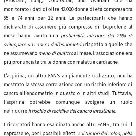
(Prostate, Lung, Colorectal, and Ovarian)
che ha
monitorato i dati di oltre 42.000 donne di età compresa tra
55 e 74 anni per 12 anni. Le partecipanti che hanno
dichiarato di assumere più compresse di ibuprofene al
mese hanno avuto una
probabilità inferiore del 25% di
sviluppare un cancro dell’endometrio
rispetto a quelle che
ne assumevano
meno di quattro
al mese. L’associazione era
più pronunciata tra le donne con malattie cardiache.
L’aspirina, un altro FANS ampiamente utilizzato, non ha
mostrato la stessa correlazione con un rischio inferiore di
cancro all’endometrio in questo o
in altri studi
. Tuttavia,
l’aspirina potrebbe comunque svolgere un ruolo
nel
ridurre
il rischio di
recidiva del cancro intestinale.
I ricercatori hanno esaminato anche altri FANS, tra cui il
naprossene,
per i possibili effetti
sui tumori del colon, della