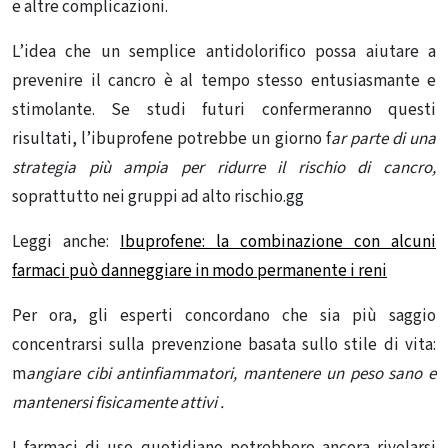
e altre complicazioni.
L’idea che un semplice antidolorifico possa aiutare a
prevenire il cancro è al tempo stesso entusiasmante e
stimolante. Se studi futuri confermeranno questi
risultati, l’ibuprofene potrebbe un giorno f
ar parte di una
strategia più ampia per ridurre il rischio di cancro,
soprattutto nei gruppi ad alto rischio.gg
Legg
i anche:
Ibuprofene: la combinazione con alcuni
farmaci può danneggiare in modo permanente i reni
Per ora, gli esperti concordano che sia più saggio
concentrarsi sulla prevenzione basata sullo stile di vita:
m
angiare cibi antinfiammatori,
mantenere un peso sano e
mantenersi fisicamente attivi
.
I farmaci di uso quotidiano potrebbero ancora rivelarsi