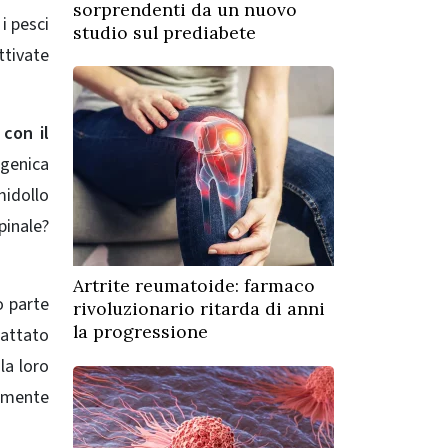
sorprendenti da un nuovo
i pesci
studio sul prediabete
ttivate
con il
 genica
midollo
pinale?
Artrite reumatoide: farmaco
o parte
rivoluzionario ritarda di anni
la progressione
rattato
la loro
armente