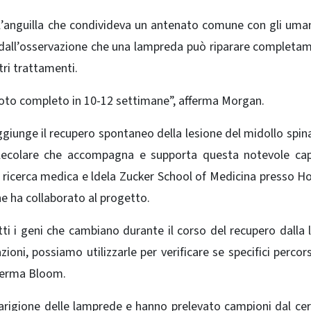
ll’anguilla che condivideva un antenato comune con gli uman
o dall’osservazione che una lampreda può riparare completam
tri trattamenti.
nuoto completo in 10-12 settimane”, afferma Morgan.
giunge il recupero spontaneo della lesione del midollo spin
lecolare che accompagna e supporta questa notevole capa
a ricerca medica e ldela Zucker School of Medicina presso Ho
 ha collaborato al progetto.
i i geni che cambiano durante il corso del recupero dalla 
ioni, possiamo utilizzarle per verificare se specifici percor
fferma Bloom.
uarigione delle lamprede e hanno prelevato campioni dal cer