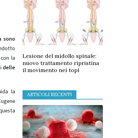
a sono
ondotto
Lesione del midollo spinale:
 con la
nuovo trattamento ripristina
ti
delle
il movimento nei topi
uida la
ARTICOLI RECENTI
 Eugene
 questa