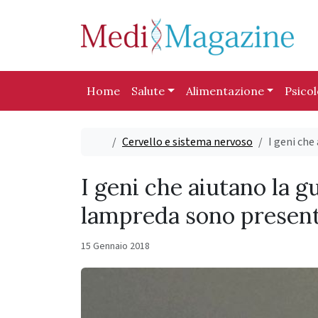
Skip to content
Skip to footer
Home
Salute
Alimentazione
Psico
Home
Cervello e sistema nervoso
I geni che
I geni che aiutano la g
lampreda sono present
15 Gennaio 2018