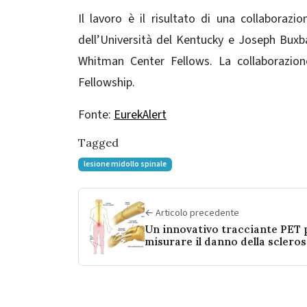
Il lavoro è il risultato di una collaboraz
dell’Università del Kentucky e Joseph Buxb
Whitman Center Fellows. La collaborazi
Fellowship.
Fonte:
EurekAlert
Tagged
lesione midollo spinale
← Articolo precedente
Un innovativo tracciante PET 
misurare il danno della scleros
multipla nei modelli murini