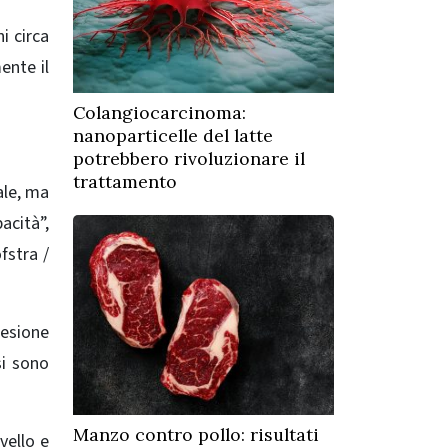
i circa
ente il
Colangiocarcinoma:
nanoparticelle del latte
potrebbero rivoluzionare il
trattamento
ale, ma
cità”,
fstra /
lesione
si sono
Manzo contro pollo: risultati
vello e