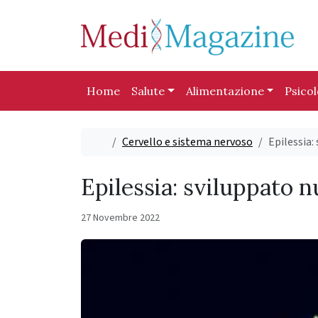
Skip to content
Skip to footer
Home
Salute
Alimentazione
Psico
Home
Cervello e sistema nervoso
Epilessia
Epilessia: sviluppato
27 Novembre 2022