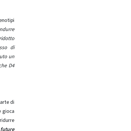
enotipi
indurre
ridotto
sso di
vuto un
 che D4
arte di
e gioca
ridurre
future