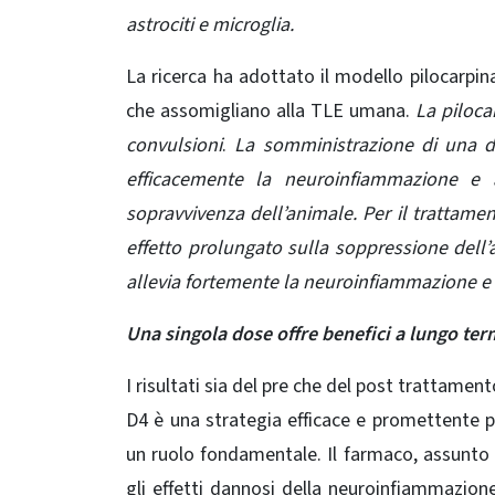
astrociti e microglia.
La ricerca ha adottato il modello pilocarpina
che assomigliano alla TLE umana.
La pilocar
convulsioni
.
La somministrazione di una do
efficacemente la neuroinfiammazione e a
sopravvivenza dell’animale. Per il trattame
effetto prolungato sulla soppressione dell’a
allevia fortemente la neuroinfiammazione e 
Una singola dose offre benefici a lungo ter
I risultati sia del pre che del post trattamen
D4 è una strategia efficace e promettente pe
un ruolo fondamentale. Il farmaco, assunto p
gli effetti dannosi della
neuroinfiammazion