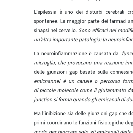
L’epilessia è uno dei disturbi cerebrali cr
spontanee. La maggior parte dei farmaci anti
sinapsi nel cervello.
Sono efficaci nel modif
un’altra importante patologia: la neuroinfi
La neuroinfiammazione è causata dal
funz
microglia, che provocano una reazione imm
delle giunzioni gap basate sulla connessina 
emichannel è un canale o percorso format
di
piccole molecole
come il glutammato dagli
junction si forma quando gli emicanali di due
Ma l’inibizione sia delle giunzioni gap che de
primi coordinano le funzioni fisiologiche deg
modo per bloccare solo gli emicanali della