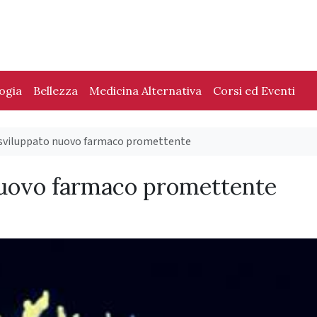
logia
Bellezza
Medicina Alternativa
Corsi ed Eventi
: sviluppato nuovo farmaco promettente
 nuovo farmaco promettente