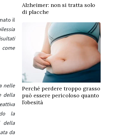
Alzheimer: non si tratta solo
di placche
mato il
ilessia
sultati
i come
a nelle
Perché perdere troppo grasso
e della
può essere pericoloso quanto
l’obesità
attiva
ndo la
 della
sata da