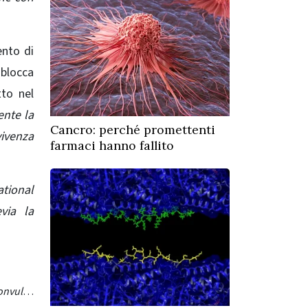
ento di
 blocca
tto nel
ente la
Cancro: perché promettenti
ivenza
farmaci hanno fallito
ational
evia la
Modello schematico di come il nuovo farmaco, D4, inibisce gli emicanali e allevia la neuroinfiammazione e i sintomi convulsivi. Il nuovo farmaco, D4, è un bloccante selettivo degli emicanali della connessina. Un eccesso di glutammato e altre molecole possono fuoriuscire dalla glia reattiva nell’ambiente extracellulare, alterando le sinapsi, aumentando la neuroinfiammazione ed esacerbando le convulsioni. D4 blocca questo percorso, sopprime la neuroinfiammazione e frena l’ulteriore sviluppo e il verificarsi di convulsioni. Gli ultimi risultati della ricerca indicano che D4 è un promettente farmaco candidato per il trattamento delle crisi epilettiche prendendo di mira gli emicanali della connessina e la neuroinfiammazione. Credito: dottor Geoffrey Lau Chun-yue