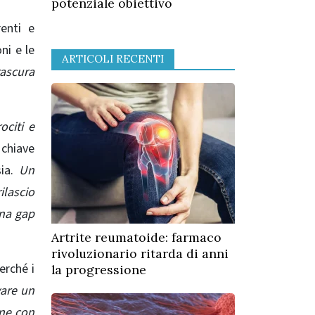
potenziale obiettivo
renti e
ni e le
ARTICOLI RECENTI
rascura
ociti e
 chiave
sia.
Un
lascio
Una gap
Artrite reumatoide: farmaco
rivoluzionario ritarda di anni
erché i
la progressione
vare un
one con