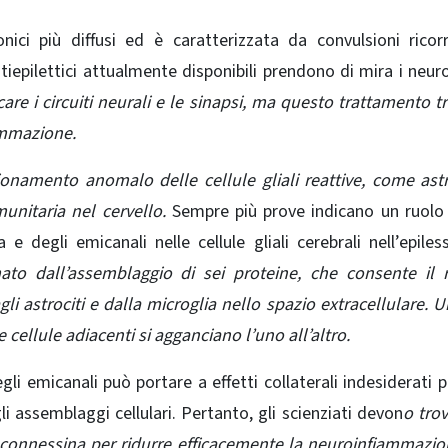
onici più diffusi ed è caratterizzata da convulsioni ricor
epilettici attualmente disponibili prendono di mira i neuro
icare
i circuiti neurali e le sinapsi, ma questo trattamento t
ammazione.
ionamento anomalo delle cellule gliali reattive, come astr
unitaria nel cervello.
Sempre più prove indicano un ruolo
e degli emicanali nelle cellule gliali cerebrali nell’epiles
o dall’assemblaggio di sei proteine, che consente il ri
 astrociti e dalla microglia nello spazio extracellulare. 
 cellule adiacenti si agganciano l’uno all’altro.
gli emicanali può portare a effetti collaterali indesiderati p
li assemblaggi cellulari. Pertanto, gli scienziati devon
o tro
 connessina per ridurre efficacemente la neuroinfiammazi