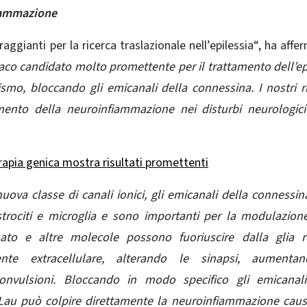
iammazione
raggianti per la ricerca traslazionale
nell’epilessia
“, ha affer
o candidato molto promettente per il trattamento dell’ep
o, bloccando gli emicanali della connessina. I nostri ri
mento della neuroinfiammazione nei disturbi neurologic
erapia genica mostra risultati promettenti
ova classe di canali ionici, gli emicanali della connessin
 astrociti e microglia e sono importanti per la modulazion
ato e altre molecole possono fuoriuscire dalla glia re
ente extracellulare, alterando le sinapsi, aumenta
nvulsioni. Bloccando in modo specifico gli emicanali
. Lau può colpire direttamente la neuroinfiammazione cau