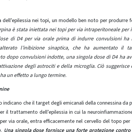
 dell’epilessia nei topi, un modello ben noto per produrre f
pina è stata iniettata nei topi per via intraperitoneale per 
se di D4 per via orale prima di indurre convulsioni ha 
lterato l’inibizione sinaptica, che ha aumentato il ta
nto dopo convulsioni indotte, una singola dose di D4 ha a
ttivazione degli astrociti e della microglia. Ciò suggerisce
ha un effetto a lungo termine.
mine
to indicano che il target degli emicanali della connessina da p
r il trattamento dell’epilessia in cui la neuroinfiammazion
er via orale, entra efficacemente nel cervello del topo per 
e
.
Una singola dose fornisce una forte protezione contro 