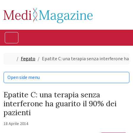
Skip to content
Skip to footer
Menu
Home
Fegato
Epatite C: una terapia senza interferone ha g
Open side menu
Epatite C: una terapia senza
interferone ha guarito il 90% dei
pazienti
18 Aprile 2014