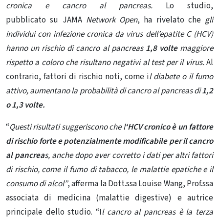
cronica e cancro al pancreas.
Lo studio,
pubblicato
su
JAMA
Network Open
, ha rivelato che
gli
individui con infezione cronica da virus dell’epatite C (HCV)
hanno un rischio di cancro al pancreas
1,8 volte
maggiore
rispetto a coloro che risultano negativi al test per il virus.
Al
contrario, fattori di rischio noti, come i
l diabete o il fumo
attivo, aumentano la probabilità di cancro al pancreas di
1,2
o 1,3 volte.
“
Questi risultati suggeriscono che l
‘HCV cronico è un fattore
di rischio forte e potenzialmente modificabile per il cancro
al pancrea
s, anche dopo aver corretto i dati per altri fattori
di rischio, come il fumo di tabacco, le malattie epatiche e il
consumo di alcol”
, afferma la Dott.ssa Louise Wang, Prof.ssa
associata di medicina (malattie digestive) e autrice
principale dello studio. “I
l cancro al pancreas è la terza