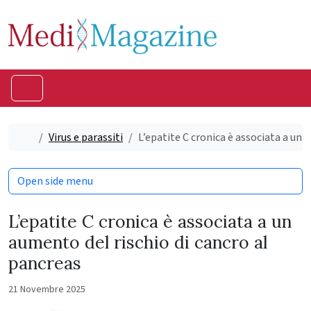
Skip to content
Skip to footer
Menu
Home
Virus e parassiti
L’epatite C cronica è associata a un 
Open side menu
L’epatite C cronica è associata a un
aumento del rischio di cancro al
pancreas
21 Novembre 2025