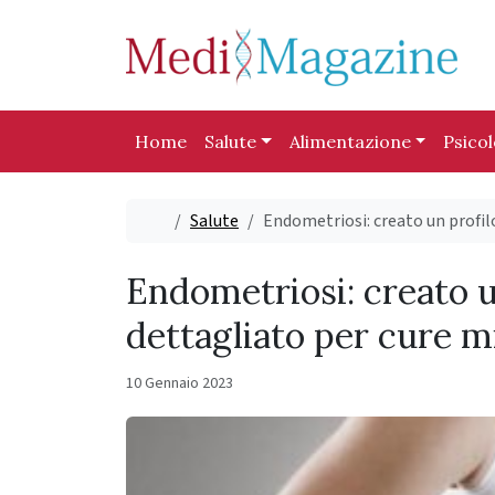
Skip to content
Skip to footer
Home
Salute
Alimentazione
Psico
Home
Salute
Endometriosi: creato un profil
Endometriosi: creato u
dettagliato per cure mi
10 Gennaio 2023