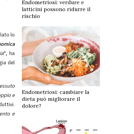
Endometriosi: verdure e
latticini possono ridurre il
rischio
lato lo
nomica
ia
“, ha
gia del
tessuto
Endometriosi: cambiare la
oppio e
dieta può migliorare il
uttivi.
dolore?
mento e