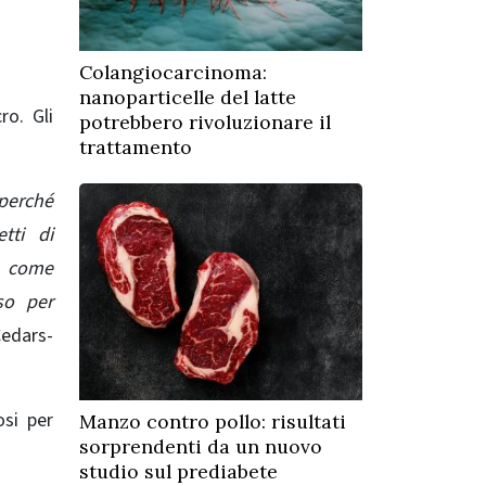
Colangiocarcinoma:
nanoparticelle del latte
ro. Gli
potrebbero rivoluzionare il
trattamento
 perché
tti di
re come
so per
Cedars-
osi per
Manzo contro pollo: risultati
sorprendenti da un nuovo
studio sul prediabete