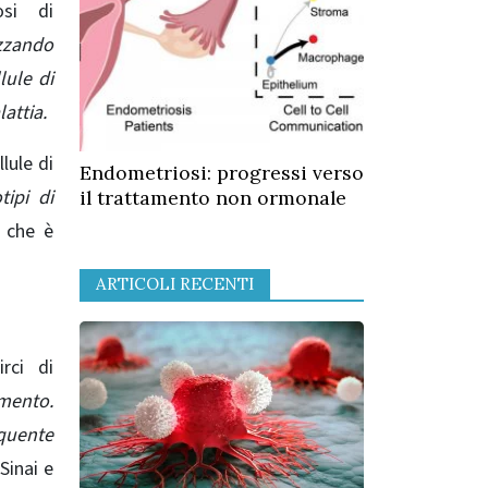
si di
izzando
lule di
attia.
lule di
Endometriosi: progressi verso
tipi di
il trattamento non ormonale
 che è
ARTICOLI RECENTI
irci di
amento.
equente
Sinai e