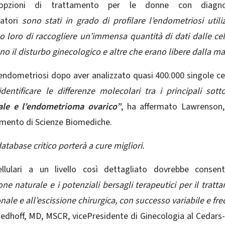
opzioni di trattamento per le donne con diagno
atori
sono stati in grado di profilare l’endometriosi util
loro di raccogliere un’immensa quantità di dati dalle cel
o il disturbo ginecologico e altre che erano libere dalla mal
endometriosi dopo aver analizzato quasi 400.000 singole cel
ntificare le differenze molecolari tra i principali sotto
ale e l’endometrioma ovarico”
, ha affermato Lawrenson,
timento di Scienze Biomediche.
atabase critico porterà a cure migliori.
ellulari a un livello così dettagliato dovrebbe consent
ione naturale e i potenziali bersagli terapeutici per il tratt
nale e all’escissione chirurgica, con successo variabile e fr
edhoff, MD, MSCR, vicePresidente di Ginecologia al Cedars-