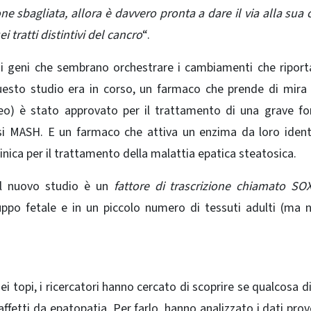
ne sbagliata, allora è davvero pronta a dare il via alla sua 
 tratti distintivi del cancro
“.
rsi geni che sembrano orchestrare i cambiamenti che riport
esto studio era in corso, un farmaco che prende di mira
eo
) è stato approvato per il trattamento di una grave f
si MASH. E un farmaco che attiva un enzima da loro ident
nica per il trattamento della malattia epatica steatosica.
dal nuovo studio è un
fattore di trascrizione chiamato
SO
ppo fetale e in un piccolo numero di tessuti adulti (ma 
 topi, i ricercatori hanno cercato di scoprire se qualcosa di
affetti da epatopatia. Per farlo, hanno analizzato i dati prov