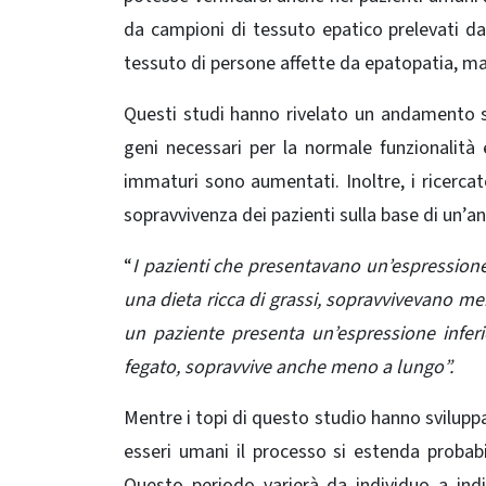
da campioni di tessuto epatico prelevati da
tessuto di persone affette da epatopatia, ma
Questi studi hanno rivelato un andamento sim
geni necessari per la normale funzionalità 
immaturi sono aumentati. Inoltre, i ricercat
sopravvivenza dei pazienti sulla base di un’an
“
I pazienti che presentavano un’espressione p
una dieta ricca di grassi, sopravvivevano m
un paziente presenta un’espressione infer
fegato, sopravvive anche meno a lungo”.
Mentre i topi di questo studio hanno sviluppat
esseri umani il processo si estenda probab
Questo periodo varierà da individuo a indiv