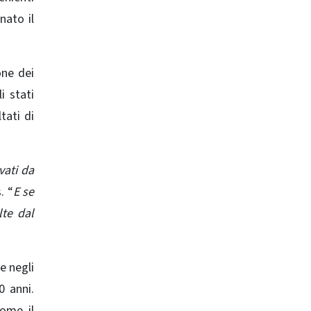
nato il
one dei
i stati
tati di
ti ​​da
. “
E se
lte dal
e negli
0 anni.
come il