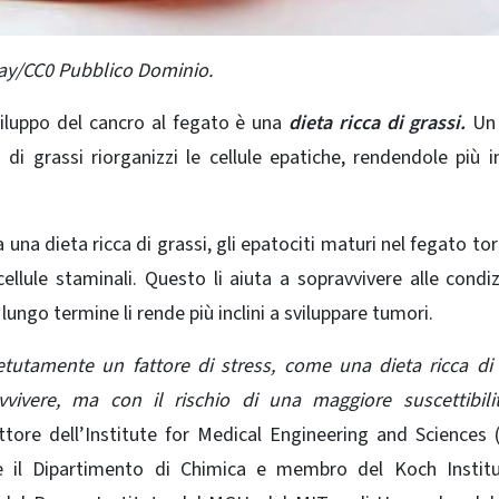
abay/CC0 Pubblico Dominio.
viluppo del cancro al fegato è una
dieta ricca di grassi.
Un 
i grassi riorganizzi le cellule epatiche, rendendole più in
a una dieta ricca di grassi, gli epatociti maturi nel fegato to
llule staminali. Questo li aiuta a sopravvivere alle condiz
 lungo termine li rende più inclini a sviluppare tumori.
petutamente un fattore di stress, come una dieta ricca di 
ivere, ma con il rischio di una maggiore suscettibilit
ettore dell’Institute for Medical Engineering and Sciences 
e il Dipartimento di Chimica e membro del Koch Institu