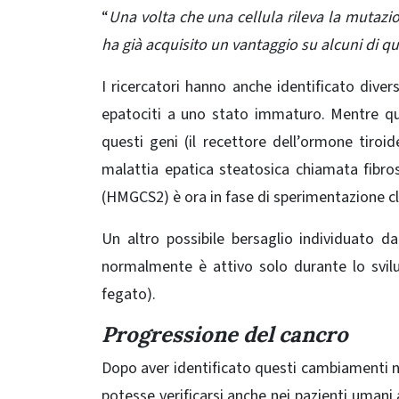
“
Una volta che una cellula rileva la mutazio
ha già acquisito un vantaggio su alcuni di quei
I ricercatori hanno anche identificato dive
epatociti a uno stato immaturo. Mentre qu
questi geni (
il recettore dell’ormone tiroid
malattia epatica steatosica chiamata fibro
(HMGCS2) è ora in fase di sperimentazione cli
Un altro possibile bersaglio individuato 
normalmente è attivo solo durante lo svilu
fegato).
Progressione del cancro
Dopo aver identificato questi cambiamenti nei
potesse verificarsi anche nei pazienti umani 