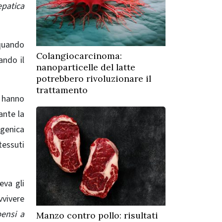
epatica
 quando
Colangiocarcinoma:
ando il
nanoparticelle del latte
potrebbero rivoluzionare il
trattamento
e hanno
ante la
 genica
tessuti
eva gli
vvivere
pensi a
Manzo contro pollo: risultati