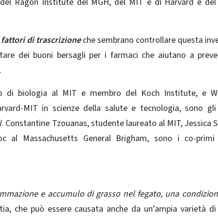
, del Ragon Institute del MGH, del MIT e di Harvard e de
 fattori di trascrizione
che sembrano controllare
questa inv
tare dei buoni bersagli per i farmaci che aiutano a preve
.
to di biologia al MIT e membro del Koch Institute, e W
vard-MIT in scienze della salute e tecnologia, sono gli
l
. Constantine Tzouanas, studente laureato al MIT, Jessica S
 al Massachusetts General Brigham, sono i co-primi 
fiammazione e accumulo di grasso nel fegato, una condizio
ia, che può essere causata anche da un’ampia varietà di