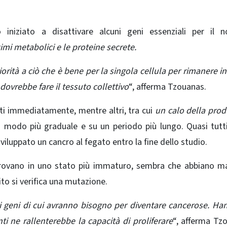
iniziato a disattivare alcuni geni essenziali per il n
mi metabolici e le proteine ​​secrete.
tà a ciò che è bene per la singola cellula per rimanere in 
dovrebbe fare il tessuto collettivo
“, afferma Tzouanas.
ati immediatamente, mentre altri, tra cui
un calo della pro
n modo più graduale e su un periodo più lungo. Quasi tutti
viluppato un cancro al fegato entro la fine dello studio.
i trovano in uno stato più immaturo, sembra che abbiano m
ito si verifica una mutazione.
si geni di cui avranno bisogno per diventare cancerose. Ha
i ne rallenterebbe la capacità di proliferare
“, afferma Tz