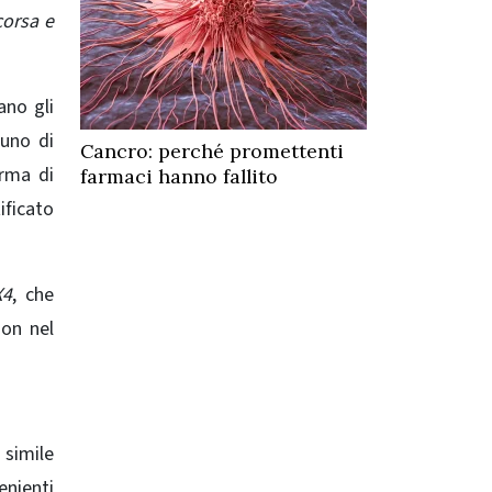
corsa e
ano gli
 uno di
Cancro: perché promettenti
orma di
farmaci hanno fallito
ificato
X4
, che
non nel
 simile
enienti