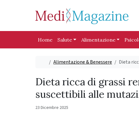
Skip to content
Skip to footer
Home
Salute
Alimentazione
Psico
Home
Alimentazione & Benessere
Dieta ricc
Dieta ricca di grassi r
suscettibili alle mutaz
23 Dicembre 2025