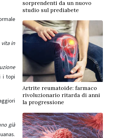
sorprendenti da un nuovo
studio sul prediabete
ormale
vita in
duzione
 i topi
Artrite reumatoide: farmaco
rivoluzionario ritarda di anni
aggiori
la progressione
nno già
ouanas.