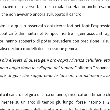
 pazienti in diverse fasi della malattia. Hanno anche esami
 che non avevano ancora sviluppato il cancro.
ile a quello osservato dai ricercatori nei topi: l’espressi
epatica è diminuita nel tempo, mentre i geni associati agl
ori hanno scoperto di poter prevedere con precisione i risul
alisi dei loro modelli di espressione genica.
iù elevata di questi geni pro-sopravvivenza cellulare, attiva
eno a lungo dopo lo sviluppo del tumore”,
afferma Tzouanas
iore di geni che supportano le funzioni normalmente svo
o il cancro nel giro di circa un anno, i ricercatori stimano ch
ilmente su un arco di tempo più lungo, forse intorno ai 2
iduo a seconda della dieta e di altri fattori di rischio 