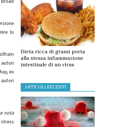
l Broad
ersione
nire lo
Dieta ricca di grassi porta
olfram
alla stessa infiammazione
 autori
intestinale di un virus
hay, ex
autori
ARTICOLI RECENTI
ne nota
 stress