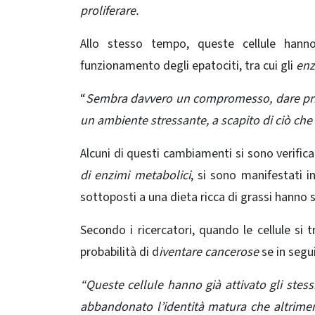
proliferare.
Allo stesso tempo, queste cellule hanno 
funzionamento degli epatociti, tra cui gli
enzi
“
Sembra davvero un compromesso, dare priori
un ambiente stressante, a scapito di ciò che 
Alcuni di questi cambiamenti si sono verific
di enzimi metabolici
, si sono manifestati i
sottoposti a una dieta ricca di grassi hanno s
Secondo i ricercatori, quando le cellule s
probabilità di d
iventare cancerose
se in segu
“Queste cellule hanno già attivato gli stes
abbandonato l’identità matura che altriment