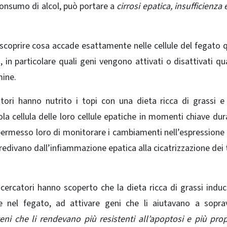
consumo di alcol, può portare a
cirrosi epatica, insufficienza 
o scoprire cosa accade esattamente nelle cellule del fegato
n particolare quali geni vengono attivati ​​o disattivati ​​qu
mine.
atori hanno nutrito i topi con una dieta ricca di grassi 
la cellula
delle loro cellule epatiche in momenti chiave dur
 permesso loro di monitorare i cambiamenti nell’espressione
edivano dall’infiammazione epatica alla cicatrizzazione dei 
 ricercatori hanno scoperto che la dieta ricca di grassi induc
te nel fegato, ad attivare geni che li aiutavano a sopra
eni che li rendevano più resistenti all’apoptosi e più pro