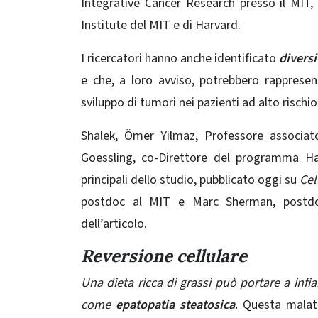
Integrative Cancer Research presso il MIT
Institute del MIT e di Harvard.
I ricercatori hanno anche identificato
diversi
e che, a loro avviso, potrebbero rappresen
sviluppo di tumori nei pazienti ad alto rischio
Shalek, Ömer Yilmaz, Professore associa
Goessling, co-Direttore del programma Har
principali dello
studio
, pubblicato oggi su
Cel
postdoc al MIT e Marc Sherman, postdoc
dell’articolo.
Reversione cellulare
Una dieta ricca di grassi può portare a in
come
epatopatia steatosica
.
Questa malatt