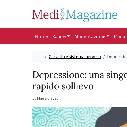
Skip to content
Skip to footer
Home
Salute
Alimentazione
Psico
Home
Cervello e sistema nervoso
Depression
Depressione: una singo
rapido sollievo
19 Maggio 2026