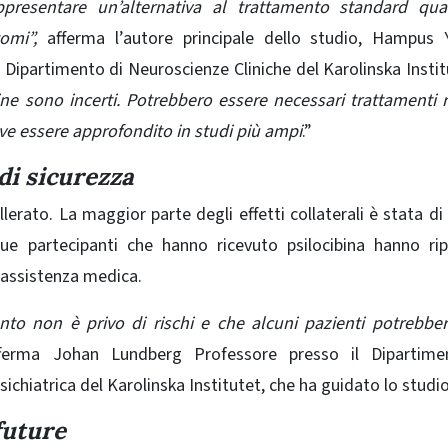
appresentare un’alternativa al trattamento standard qu
omi”,
afferma l’autore principale dello studio, Hampus 
 Dipartimento di Neuroscienze Cliniche del Karolinska Instit
mine sono incerti. Potrebbero essere necessari trattamenti r
ve essere approfondito in studi più ampi
.”
 di sicurezza
rato. La maggior parte degli effetti collaterali è stata di 
due partecipanti che hanno ricevuto psilocibina hanno ri
o assistenza medica.
nto non è privo di rischi e che alcuni pazienti potrebbe
fferma Johan Lundberg Professore presso il Dipartime
sichiatrica del Karolinska Institutet, che ha guidato lo studio
future