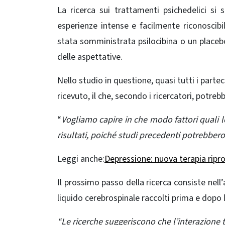
La ricerca sui trattamenti psichedelici s
esperienze intense e facilmente riconoscibil
stata somministrata psilocibina o un placebo,
delle aspettative.
Nello studio in questione, quasi tutti i part
ricevuto, il che, secondo i ricercatori, potrebb
“
Vogliamo capire in che modo fattori quali l
risultati, poiché studi precedenti potrebbero
Legg
i
a
n
che:
Depressione: nuova terapia riprog
Il prossimo passo della ricerca consiste nell
liquido cerebrospinale raccolti prima e dopo
“Le ricerche
suggeriscono che l’interazione 