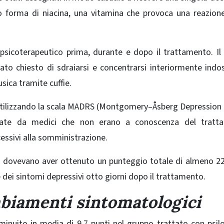
o forma di niacina, una vitamina che provoca una reazione
psicoterapeutico prima, durante e dopo il trattamento. Il
tato chiesto di sdraiarsi e concentrarsi interiormente ind
sica tramite cuffie.
 utilizzando la scala MADRS (Montgomery–Åsberg Depression
ttuate da medici che non erano a conoscenza del tratt
cessivi alla somministrazione.
nti dovevano aver ottenuto un punteggio totale di almeno 22
e dei sintomi depressivi otto giorni dopo il trattamento.
ambiamenti sintomatologici
inuito in media di 9,7 punti nel gruppo trattato con psilo