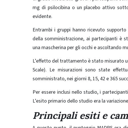
mg di psilocibina o un placebo attivo sott
evidente.
Entrambi i gruppi hanno ricevuto supporto 
della somministrazione, ai partecipanti è s
una mascherina per gli occhi e ascoltando mu
L’effetto del trattamento è stato misurato
Scale). Le misurazioni sono state effe
somministrato, nei giorni 8, 15, 42 e 365 suc
Per essere inclusi nello studio, i partecipa
L’esito primario dello studio era la variazion
Principali esiti e c
A questo punto, il
punteggio MADRS
era dim