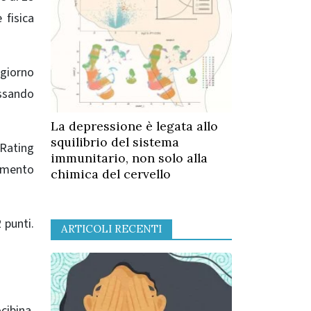
 fisica
 giorno
ossando
La depressione è legata allo
squilibrio del sistema
 Rating
immunitario, non solo alla
amento
chimica del cervello
 punti.
ARTICOLI RECENTI
cibina,