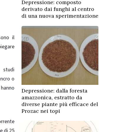
Depressione: composto
derivato dai funghi al centro
di una nuova sperimentazione
ono il
piegare
​​studi
ancro o
ri hanno
Depressione: dalla foresta
amazzonica, estratto da
diverse piante più efficace del
Prozac nei topi
orrente
e di 25