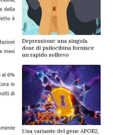
e della
fetto è
Depressione: una singola
tazioni
dose di psilocibina fornisce
re mesi
un rapido sollievo
o al 6%
cora in
olti di
camente
Una variante del gene APOE2,