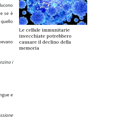
oducono
re se è
 quello
Le cellule immunitarie
invecchiate potrebbero
avevano
causare il declino della
memoria
nzino i
angue e
essione