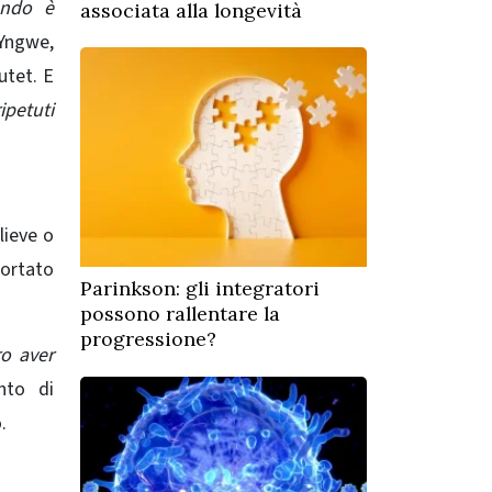
ando è
associata alla longevità
Yngwe,
utet. E
ipetuti
lieve o
portato
Parinkson: gli integratori
possono rallentare la
progressione?
ro aver
nto di
.