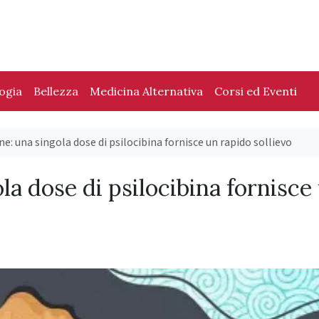
logia
Bellezza
Medicina Alternativa
Corsi ed Eventi
e: una singola dose di psilocibina fornisce un rapido sollievo
la dose di psilocibina fornisce