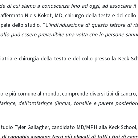
nde di cui siamo a conoscenza fino ad oggi, ad associare il
 affermato Niels Kokot, MD, chirurgo della testa e del collo
pale dello studio. “L
‘individuazione di questo fattore di ri
 collo può essere prevenibile una volta che le persone sann
atria e chirurgia della testa e del collo presso la Keck Sc
umore più comune al mondo, comprende diversi tipi di cancro, 
ringe, dell’orofaringe (lingua, tonsille e parete posterior
llo studio Tyler Gallagher, candidato MD/MPH alla Keck School
di cannabis avevano tassi più elevati di tutti i tipi di canc