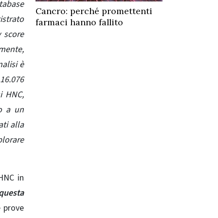
atabase
Cancro: perché promettenti
istrato
farmaci hanno fallito
y score
amente,
alisi è
116.076
si HNC,
to a un
ti alla
lorare
 HNC in
questa
e prove