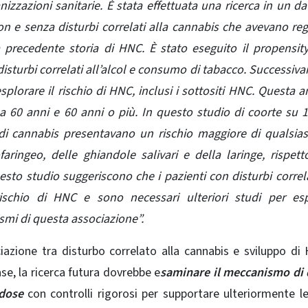
nizzazioni sanitarie. È stata effettuata una ricerca in un d
con e senza disturbi correlati alla cannabis che avevano reg
 precedente storia di HNC. È stato eseguito il propensit
isturbi correlati all’alcol e consumo di tabacco. Successiv
 esplorare il rischio di HNC, inclusi i sottositi HNC. Questa an
re a 60 anni e 60 anni o più. In questo studio di coorte su 
 di cannabis presentavano un rischio maggiore di qualsia
aringeo, delle ghiandole salivari e della laringe, rispet
questo studio suggeriscono che i pazienti con disturbi correla
schio di HNC e sono necessari ulteriori studi per esp
ismi di questa associazione”.
azione tra disturbo correlato alla cannabis e sviluppo di
ase, la ricerca futura dovrebbe e
saminare il meccanismo di 
 dose
con controlli rigorosi per supportare ulteriormente l