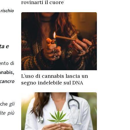
rovinarti il cuore
rischio
ta e
ento di
nnabis,
L’uso di cannabis lascia un
 cancro
segno indelebile sul DNA
 che
gli
te più