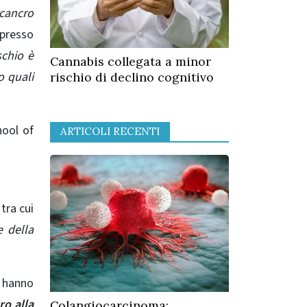
 cancro
 presso
schio è
Cannabis collegata a minor
o quali
rischio di declino cognitivo
hool of
ARTICOLI RECENTI
tra cui
e della
, hanno
ro alla
Colangiocarcinoma: