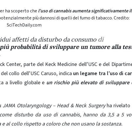
er ha scoperto che
l’uso di cannabis aumenta significativamente il 
 potenzialmente più dannosi di quelli del fumo di tabacco. Credito:
SciTechDaily.com
di
vidui affetti da disturbo da consumo
più probabilità di sviluppare un tumore alla tes
.
 Center, parte del Keck Medicine dell’USC e del Dipartim
 del collo dell’USC Caruso
, indica
un legame tra l’uso di ca
ta a livello globale e
un rischio più elevato di sviluppare
su
JAMA Otolaryngology – Head & Neck Surgery
ha rivelato
come disturbo da uso di cannabis, hanno da 3,5 a 5 vol
a e al collo rispetto a coloro che non usano la sostanza.