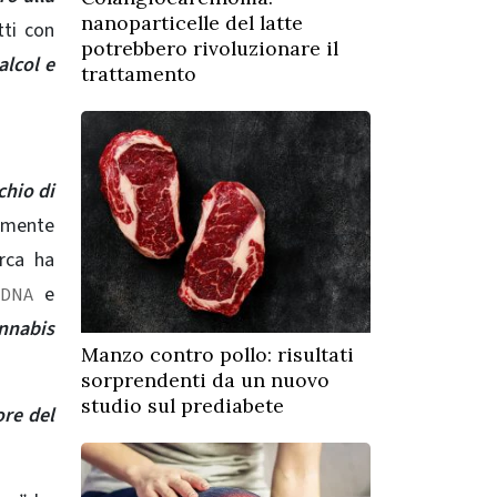
nanoparticelle del latte
tti con
potrebbero rivoluzionare il
alcol e
trattamento
chio di
lmente
erca ha
e
 DNA
annabis
Manzo contro pollo: risultati
sorprendenti da un nuovo
studio sul prediabete
ore del