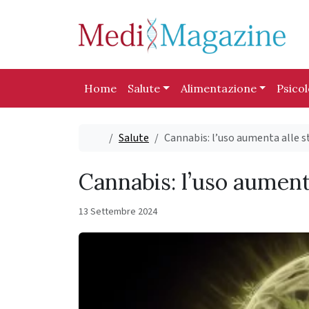
Skip to content
Skip to footer
Home
Salute
Alimentazione
Psico
Home
Salute
Cannabis: l’uso aumenta alle ste
Cannabis: l’uso aumenta
13 Settembre 2024