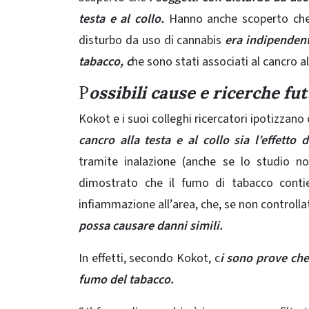
testa e al collo.
Hanno anche scoperto che l
disturbo da uso di cannabis
era indipendente
tabacco, c
he sono stati associati al cancro al
P
ossibili cause e ricerche fu
Kokot e i suoi colleghi ricercatori ipotizzano
cancro alla testa e al collo sia l’effetto
tramite inalazione (anche se lo studio no
dimostrato che il fumo di tabacco cont
infiammazione all’area, che, se non controll
possa causare danni simili.
In effetti, secondo Kokot, c
i sono prove che
fumo del tabacco.