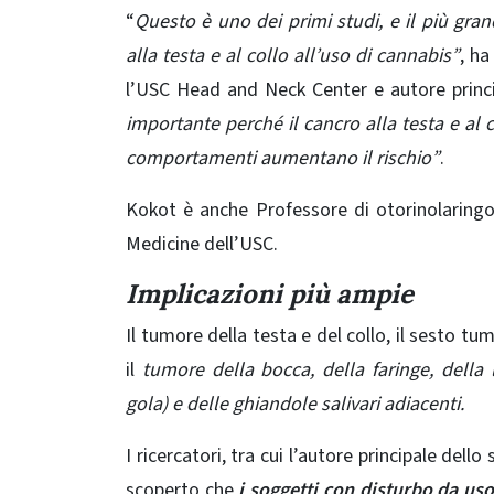
“
Questo è uno dei primi studi, e il più gra
alla testa e al collo all’uso di cannabis”
, ha
l’USC Head and Neck Center e autore princi
importante perché il cancro alla testa e al
comportamenti aumentano il rischio”
.
Kokot è anche Professore di otorinolaringoi
Medicine dell’USC.
Implicazioni più ampie
Il tumore della testa e del collo, il sesto t
il
tumore della bocca, della faringe, della la
gola) e delle ghiandole salivari adiacenti.
I ricercatori, tra cui l’autore principale de
scoperto che
i soggetti con disturbo da uso 