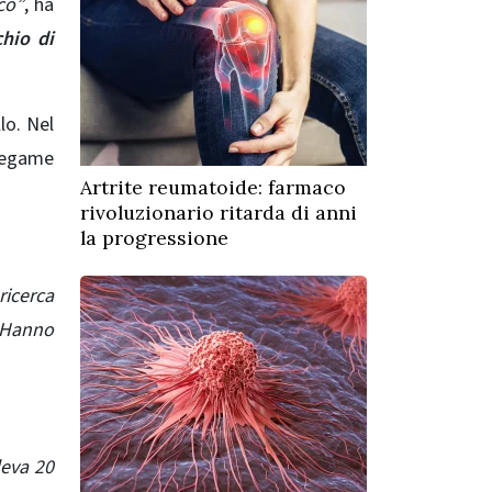
co”
, ha
chio di
lo. Nel
 legame
Artrite reumatoide: farmaco
rivoluzionario ritarda di anni
la progressione
ricerca
 Hanno
deva 20