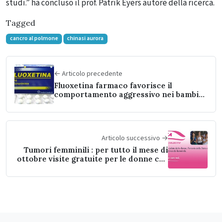
studi.” ha concluso il prof. Patrik Eyers autore della ricerca.
Tagged
cancro al polmone
chinasi aurora
← Articolo precedente
Fluoxetina farmaco favorisce il
comportamento aggressivo nei bambini
e negli adolescenti e colpisce lo
sviluppo del cervello
Articolo successivo →
Tumori femminili : per tutto il mese di
ottobre visite gratuite per le donne che
viaggiano sui “Frecciarosa”