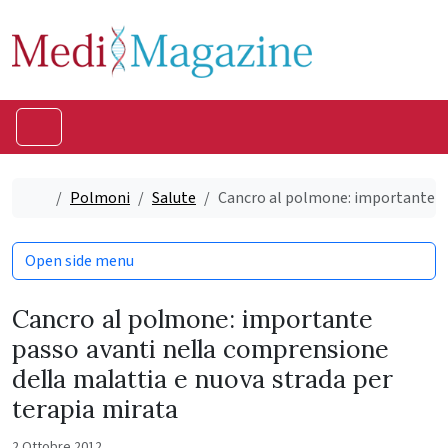
Skip to content
Skip to footer
Menu
Home
Polmoni
Salute
Cancro al polmone: importante pa
Open side menu
Cancro al polmone: importante
passo avanti nella comprensione
della malattia e nuova strada per
terapia mirata
2 Ottobre 2012