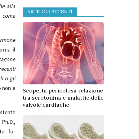
he alla
ARTICOLI RECENTI
i, coma
ormone
erma il
cagone
recenti
i o gli
o non è
Scoperta pericolosa relazione
tra serotonina e malattie delle
valvole cardiache
istente
, Ph.D.
,
er for