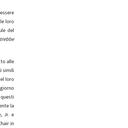
 essere
le loro
ule del
otrebbe
to alle
i simili
el loro
 giorno
 questi
ente la
, Jr. e
hair in