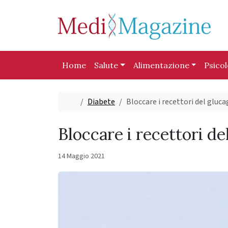
Skip to content
Skip to footer
Home
Salute
Alimentazione
Psico
Home
Diabete
Bloccare i recettori del gluca
Bloccare i recettori de
14 Maggio 2021