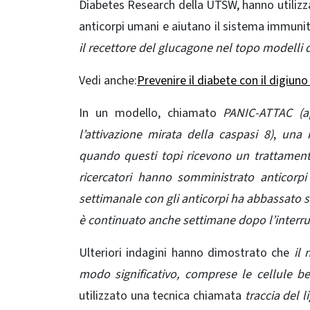
Diabetes Research
della UTSW, hanno utilizz
anticorpi umani e aiutano il sistema immunita
il recettore del glucagone nel topo modelli d
Vedi anche:
Prevenire il diabete con il digiun
In un modello, chiamato
PANIC-ATTAC (ap
l’attivazione mirata della caspasi 8)
,
una m
quando questi topi ricevono un trattamento 
ricercatori hanno somministrato anticorpi
settimanale con gli anticorpi ha abbassato s
è continuato anche settimane dopo l’interru
Ulteriori indagini hanno dimostrato che
il 
modo significativo, comprese le cellule be
utilizzato una tecnica chiamata
traccia del l