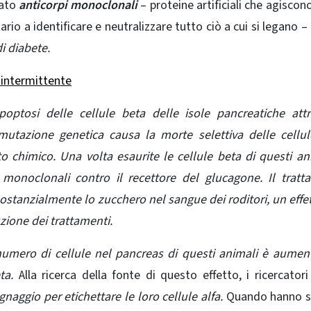
ato
anticorpi monoclonali
– proteine ​​artificiali che agisco
rio a identificare e neutralizzare tutto ciò a cui si legano –
i diabete.
o intermittente
optosi delle cellule beta delle isole pancreatiche attr
utazione genetica causa la morte selettiva delle cellu
chimico. Una volta esaurite le cellule beta di questi ani
 monoclonali contro il recettore del glucagone. Il trat
ostanzialmente lo zucchero nel sangue dei roditori, un effe
zione dei trattamenti.
numero di cellule nel pancreas di questi animali è aumen
ta.
Alla ricerca della fonte di questo effetto, i ricercator
ignaggio per etichettare le loro cellule alfa.
Quando hanno s