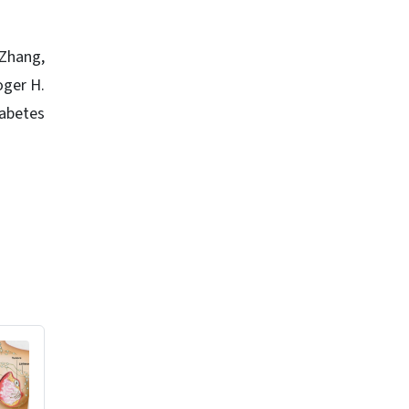
 Zhang,
oger H.
iabetes