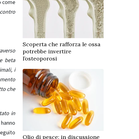
no come
contro
Scoperta che rafforza le ossa
averso
potrebbe invertire
l’osteoporosi
le beta
mali, i
tamento
tto che
tato in
i hanno
eguito
Olio di pesce: in discussione