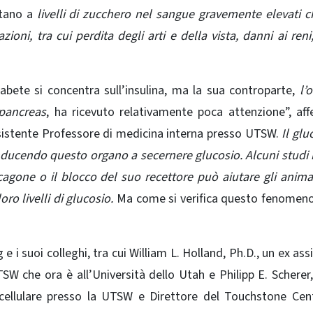
rtano a
livelli di zucchero nel sangue gravemente elevati c
ioni, tra cui perdita degli arti e della vista, danni ai ren
abete si concentra sull’insulina, ma la sua controparte,
l’
 pancreas
, ha ricevuto relativamente poca attenzione”, aff
sistente Professore di medicina interna presso UTSW.
Il glu
, inducendo questo organo a secernere glucosio. Alcuni studi 
gone o il blocco del suo recettore può aiutare gli animal
ro livelli di glucosio.
Ma come si verifica questo fenomen
 suoi colleghi, tra cui William L. Holland, Ph.D., un ex ass
TSW che ora è all’Università dello Utah e
Philipp E. Scherer
 cellulare presso la UTSW e Direttore del
Touchstone Cent