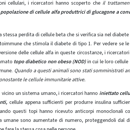
ioni cellulari, i ricercatori hanno scoperto che
il trattame
 popolazione di cellule alfa produttrici di glucagone a conv
tessa perdita di cellule beta che si verifica sia nel diabete 
toimmune che stimola il diabete di tipo 1. Per vedere se le 
sione delle cellule alfa in queste circostanze, i ricercator
iamato
topo diabetico non obeso (NOD)
in cui le loro cellule
mmune.
Quando a questi animali sono stati somministrati an
onostante le cellule immunitarie attive.
 vicino un sistema umano, i ricercatori hanno
iniettato cellu
ti,
cellule appena sufficienti per produrre insulina sufficie
uando questi topi hanno ricevuto anticorpi monoclonali co
beta umane sono aumentate di numero, proteggendoli dal d
fare la stessa cosa nelle persone.