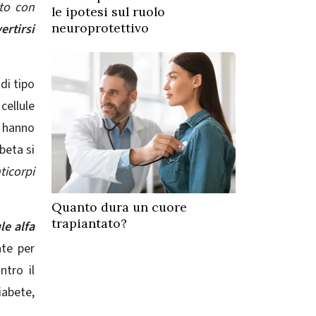
nto con
le ipotesi sul ruolo
neuroprotettivo
ertirsi
di tipo
cellule
i hanno
 beta si
ticorpi
Quanto dura un cuore
trapiantato?
le alfa
nte per
ntro il
iabete,