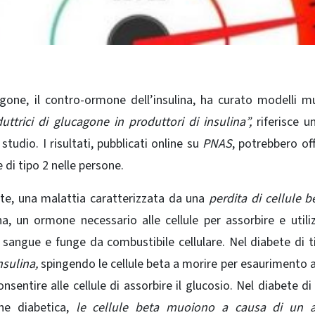
cagone, il contro-ormone dell’insulina, ha curato modelli mu
ttrici di glucagone in produttori di insulina”,
riferisce u
studio. I
risultati
, pubblicati online su
PNAS
, potrebbero off
 di tipo 2 nelle persone.
bete, una malattia caratterizzata da una
perdita di cellule b
a, un ormone necessario alle cellule per assorbire e utiliz
l sangue e funge da combustibile cellulare.
Nel diabete di t
nsulina,
spingendo le cellule beta a morire per esaurimento 
nsentire alle cellule di assorbire il glucosio. Nel diabete di 
ne diabetica,
le cellule beta muoiono a causa di un a