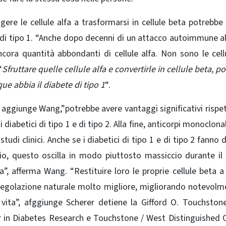
ere le cellule alfa a trasformarsi in cellule beta potrebbe
 di tipo 1. “Anche dopo decenni di un attacco autoimmune al
ancora quantità abbondanti di cellule alfa. Non sono le cell
“
Sfruttare quelle cellule alfa e convertirle in cellule beta, p
ue abbia il diabete di tipo 1
“.
, aggiunge Wang,”potrebbe avere vantaggi significativi rispet
 diabetici di tipo 1 e di tipo 2. Alla fine, anticorpi monoclonal
studi clinici.
Anche se i diabetici di tipo 1 e di tipo 2 fanno d
io, questo oscilla in modo piuttosto massiccio durante il
”, afferma Wang. “Restituire loro le proprie cellule beta a
a regolazione naturale molto migliore, migliorando notevolm
 vita”, afggiunge
Scherer detiene la Gifford O. Touchstone
 in Diabetes Research e Touchstone / West Distinguished C