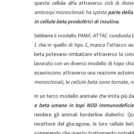
queste cellule alfa attraverso cicli di divis
anticorpi monoclonali ha spinto
parte della
in cellule beta produttrici di insulina
.
Sebbene il modello PANIC-ATTAC condivida la s
1 che in quello di tipo 2, manca l’attacco au
beta potevano rimbalzare attraverso la conver
lavorato con un diverso modello di topo ch
esauriscono attraverso una reazione autoi
monoclonali, le cellule beta sono tornate, n
In un terzo modello animale che imita più da
e beta umane in topi NOD immunodeficien
rendere gli animali borderline diabetici. Q
recettore del glucagone, le loro cellule 
suggerendo che questo trattamento potrebbe 