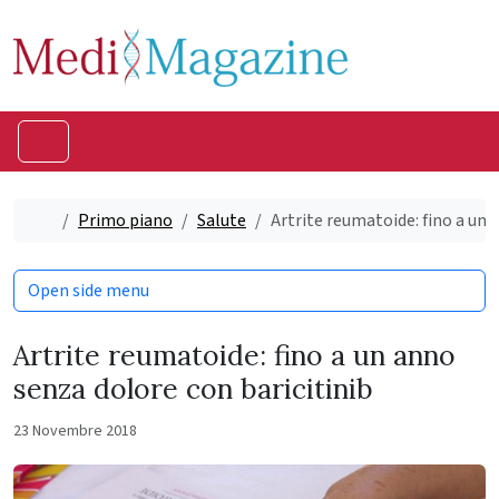
Skip to content
Skip to footer
Menu
Home
Primo piano
Salute
Artrite reumatoide: fino a un 
Open side menu
Artrite reumatoide: fino a un anno
senza dolore con baricitinib
23 Novembre 2018