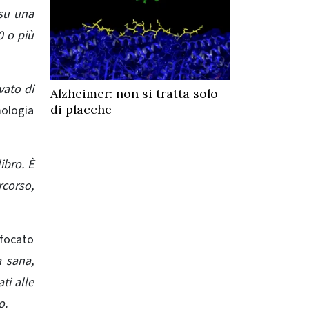
 su una
0 o più
vato di
Alzheimer: non si tratta solo
di placche
mologia
ibro. È
corso,
sfocato
 sana,
ti alle
o.