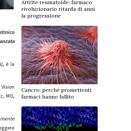
Artrite reumatoide: farmaco
rivoluzionario ritarda di anni
la progressione
etinico
anzata
),
è la
 Vision
Cancro: perché promettenti
lz, MD,
farmaci hanno fallito
camente
leggere