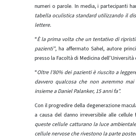
numeri o parole. In media, i partecipanti h
tabella oculistica standard utilizzando il di
lettere.
“
È la prima volta che un tentativo di riprist
pazienti”
, ha affermato Sahel, autore princ
presso la Facoltà di Medicina dell’Università 
“
Oltre l’80% dei pazienti è riuscito a legger
davvero qualcosa che non avremmo mai p
insieme a Daniel Palanker, 15 anni fa”.
Con il progredire della degenerazione macula
a causa del danno irreversibile alle cellule 
queste cellule catturano
la luce ambiental
cellule nervose che rivestono la parte posterio