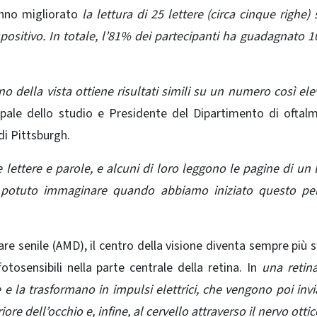
anno migliorato
la lettura di 25 lettere (circa cinque righe)
spositivo. In totale, l’81% dei partecipanti ha guadagnato 1
ino della vista ottiene risultati simili su un numero così ele
ipale dello studio e Presidente del Dipartimento di oftal
di Pittsburgh.
e lettere e parole, e alcuni di loro leggono le pagine di un l
otuto immaginare quando abbiamo iniziato questo per
re senile (AMD), il centro della visione diventa sempre più 
fotosensibili nella parte centrale della retina. In
una retina
e
e la trasformano in impulsi elettrici, che vengono poi invia
re dell’occhio e, infine, al cervello attraverso il nervo ottic