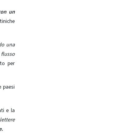
 con un
tiniche
ndo una
l flusso
to per
e paesi
ti e la
lettere
e.