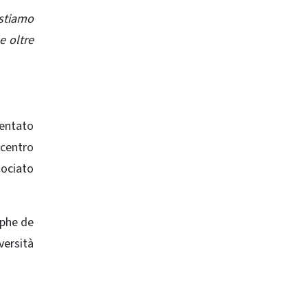
 stiamo
e oltre
sentato
 centro
sociato
lphe de
versità