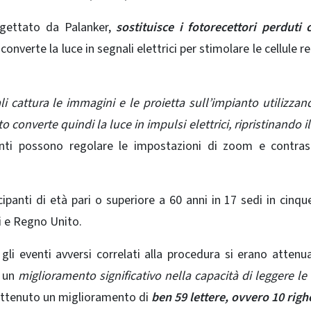
ogettato da Palanker,
sostituisce i fotorecettori perduti
converte la luce in
segnali elettrici
per stimolare le cellule re
 cattura le immagini e le proietta sull’impianto utilizza
to converte quindi la luce in impulsi elettrici, ripristinando i
nti possono regolare le impostazioni di zoom e contras
panti di età pari o superiore a 60 anni in 17 sedi in cinqu
si e Regno Unito.
gli eventi avversi correlati alla procedura si erano attenua
o un
miglioramento significativo nella capacità di leggere le 
ottenuto un miglioramento di
ben 59 lettere, ovvero 10 righ