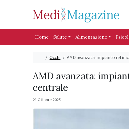
Skip to content
Skip to footer
Home
Salute
Alimentazione
Psico
Home
Occhi
AMD avanzata: impianto retinico
AMD avanzata: impianto
centrale
21 Ottobre 2025