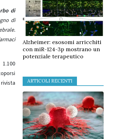
orbo di
ogno di
ebrale.
farmaci
Alzheimer: esosomi arricchiti
con miR-124-3p mostrano un
potenziale terapeutico
a 1.100
toporsi
ARTICOLI RECENTI
rivista