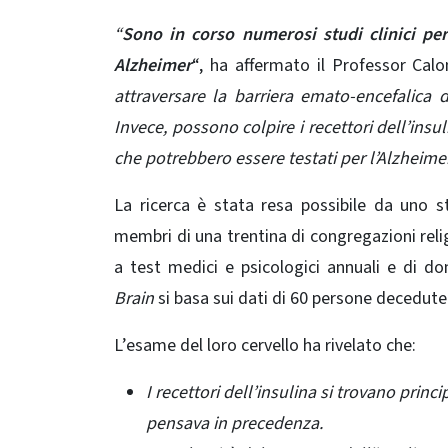
“
Sono in corso numerosi
studi clinici
per 
Alzheimer
“, ha affermato il Professor Cal
attraversare la barriera emato-encefalica d
Invece, possono colpire i recettori dell’insu
che potrebbero essere testati per l’Alzheimer
La ricerca è stata resa possibile da uno
s
membri di una trentina di congregazioni relig
a
test medici e psicologici
annuali e di don
Brain
si basa sui dati di 60 persone decedut
L’esame del loro cervello ha rivelato che:
I recettori dell’insulina si trovano prin
pensava in precedenza.