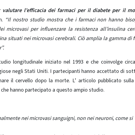
valutare l’efficacia dei farmaci per il diabete per il m
on.
“Il nostro studio mostra che i farmaci non hanno bis
ei microvasi per influenzare la resistenza all’insulina cer
lina situati nei microvasi cerebrali. Ciò amplia la gamma di 
”.
tudio longitudinale
iniziato nel 1993 e che coinvolge circ
iose negli Stati Uniti. I partecipanti hanno accettato di sot
are il cervello dopo la morte. L’ articolo pubblicato sulla 
e che hanno partecipato a questo
ampio studio
.
cipalmente nei microvasi sanguigni, non nei neuroni, come si