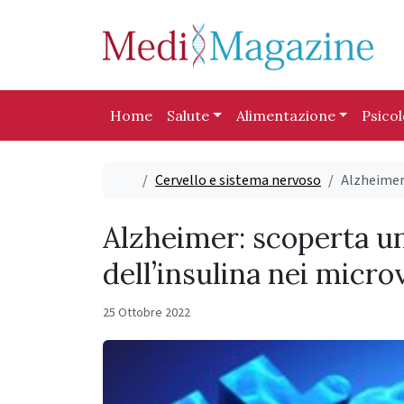
Skip to content
Skip to footer
Home
Salute
Alimentazione
Psico
Home
Cervello e sistema nervoso
Alzheimer:
Alzheimer: scoperta un
dell’insulina nei micro
25 Ottobre 2022