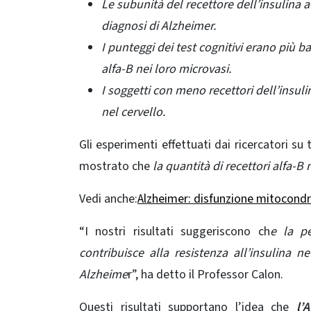
Le subunità del recettore dell’insulina 
diagnosi di Alzheimer.
I punteggi dei test cognitivi erano più b
alfa-B nei loro microvasi.
I soggetti con meno recettori dell’insul
nel cervello.
Gli esperimenti effettuati dai ricercatori su
mostrato che
la quantità di recettori alfa-B 
Vedi anche:
Alzheimer: disfunzione mitocondri
“I nostri risultati suggeriscono ch
e la pe
contribuisce alla
resistenza all’insulina
nel
Alzheime
r”, ha detto il Professor Calon.
Questi risultati supportano l’idea che
l’A