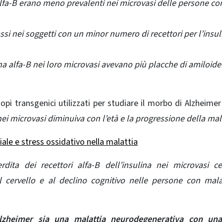
alfa-B erano meno prevalenti nei microvasi delle persone co
assi nei soggetti con un minor numero di recettori per l’insul
ina alfa-B nei loro microvasi avevano più placche di amiloid
topi transgenici
utilizzati per studiare il morbo di Alzheime
nei microvasi diminuiva con l’età e la progressione della mal
ale e stress ossidativo nella malattia
rdita dei recettori alfa-B dell’insulina nei microvasi ce
 cervello e al declino cognitivo nelle persone con mala
lzheimer sia una malattia neurodegenerativa con una