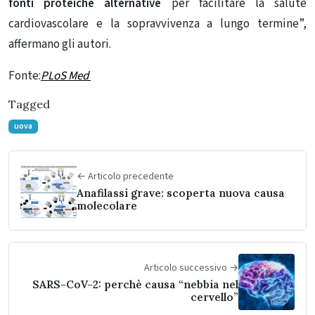
fonti proteiche alternative
per facilitare la salute
cardiovascolare e la sopravvivenza a lungo termine”,
affermano gli autori.
Fonte:
PLoS Med
Tagged
uova
← Articolo precedente
Anafilassi grave: scoperta nuova causa
molecolare
Articolo successivo →
SARS-CoV-2: perchè causa “nebbia nel
cervello”