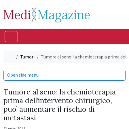
Skip to content
Skip to footer
Menu
Home
Tumori
Tumore al seno: la chemioterapia prima dell’
Open side menu
Tumore al seno: la chemioterapia
prima dell’intervento chirurgico,
puo’ aumentare il rischio di
metastasi
7 Luglio 2017