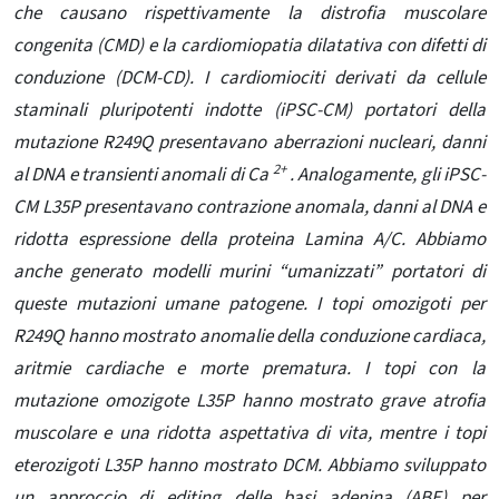
che causano rispettivamente la distrofia muscolare
congenita (CMD) e la cardiomiopatia dilatativa con difetti di
conduzione (DCM-CD). I cardiomiociti derivati ​​da cellule
staminali pluripotenti indotte (iPSC-CM) portatori della
mutazione R249Q presentavano aberrazioni nucleari, danni
2+
al DNA e transienti anomali di Ca
. Analogamente, gli iPSC-
CM L35P presentavano contrazione anomala, danni al DNA e
ridotta espressione della proteina Lamina A/C. Abbiamo
anche generato modelli murini “umanizzati” portatori di
queste mutazioni umane patogene. I topi omozigoti per
R249Q hanno mostrato anomalie della conduzione cardiaca,
aritmie cardiache e morte prematura. I topi con la
mutazione omozigote L35P hanno mostrato grave atrofia
muscolare e una ridotta aspettativa di vita, mentre i topi
eterozigoti L35P hanno mostrato DCM. Abbiamo sviluppato
un approccio di editing delle basi adenina (ABE) per