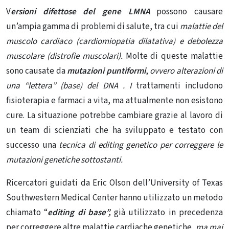
V
ersioni difettose del
gene
LMNA
possono causare
un’ampia gamma di problemi di salute, tra cui
malattie del
muscolo cardiaco (cardiomiopatia dilatativa) e debolezza
muscolare (distrofie muscolari).
Molte di queste malattie
sono causate da
mutazioni puntiformi
,
ovvero alterazioni di
una “lettera” (base) del
DNA
. I
trattamenti includono
fisioterapia e farmaci a vita, ma attualmente non esistono
cure. La situazione potrebbe cambiare grazie al lavoro di
un team di scienziati che ha sviluppato e testato con
successo una
tecnica di editing genetico per correggere le
mutazioni genetiche sottostanti.
Ricercatori guidati da Eric Olson dell’University of Texas
Southwestern Medical Center hanno utilizzato un metodo
chiamato “
editing di base”,
già utilizzato in precedenza
per correggere altre malattie cardiache genetiche,
ma mai