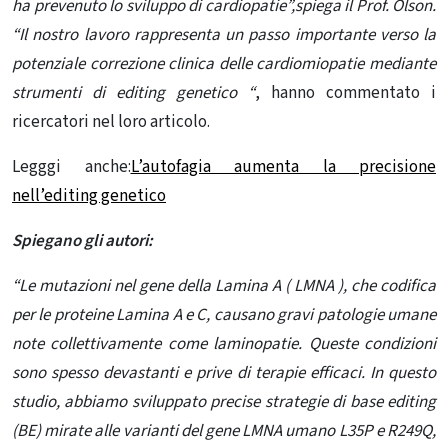
ha prevenuto lo sviluppo di cardiopatie”,spiega il Prof. Olson.
“
Il nostro lavoro rappresenta un passo importante verso la
potenziale correzione clinica delle cardiomiopatie mediante
strumenti
di editing genetico
“
, hanno commentato i
ricercatori nel loro articolo.
Legggi anche:
L’autofagia aumenta la precisione
nell’editing genetico
Spiegano gli autori:
“
Le mutazioni nel gene della Lamina A (
LMNA
), che codifica
per le proteine ​​Lamina A e C, causano gravi patologie umane
note collettivamente come laminopatie. Queste condizioni
sono spesso devastanti e prive di terapie efficaci. In questo
studio, abbiamo sviluppato precise strategie di base editing
(BE) mirate alle varianti del gene
LMNA
umano L35P e R249Q,