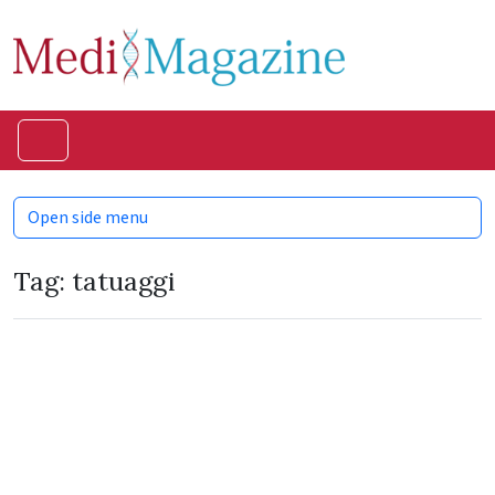
Skip to content
Skip to footer
Menu
Open side menu
Tag:
tatuaggi