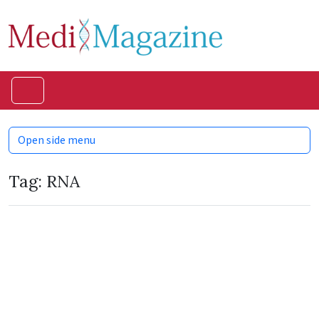
Skip to content
Skip to footer
Menu
Open side menu
Tag:
RNA