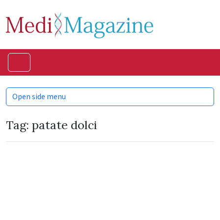
Skip to content
Skip to footer
Menu
Open side menu
Tag:
patate dolci