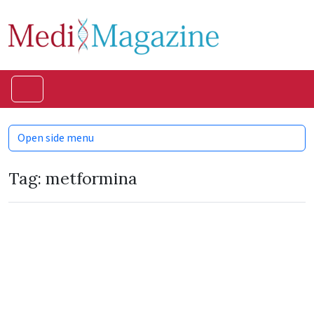
Skip to content
Skip to footer
Menu
Open side menu
Tag:
metformina