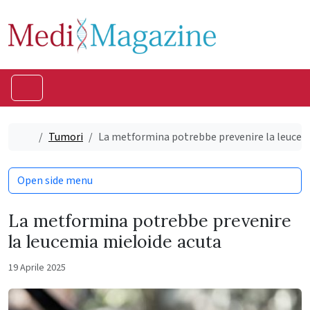
Skip to content
Skip to footer
Menu
Home
Tumori
La metformina potrebbe prevenire la leucem
Open side menu
La metformina potrebbe prevenire
la leucemia mieloide acuta
19 Aprile 2025