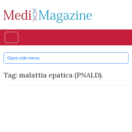
Skip to content
Skip to footer
Menu
Open side menu
Tag:
malattia epatica (PNALD).