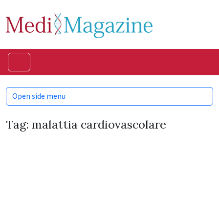
Skip to content
Skip to footer
Menu
Open side menu
Tag:
malattia cardiovascolare