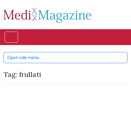
Skip to content
Skip to footer
Menu
Open side menu
Tag:
frullati