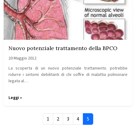
Nuovo potenziale trattamento della BPCO
20 Maggio 2012
La scoperta di un nuovo potenziale trattamento. potrebbe
ridurre i sintomi debilitanti di chi soffre di malattia polmonare
legata al…
Leggi »
Page navigation
Page
Page
Page
Page
Current Page
1
2
3
4
5