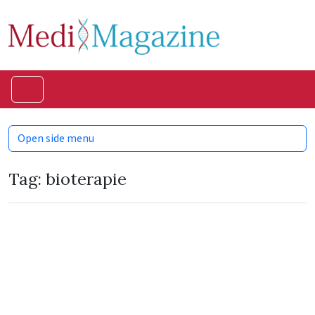
Skip to content
Skip to footer
Menu
Open side menu
Tag:
bioterapie