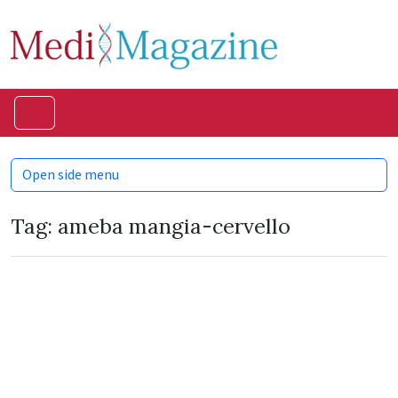
Skip to content
Skip to footer
Menu
Open side menu
Tag:
ameba mangia-cervello