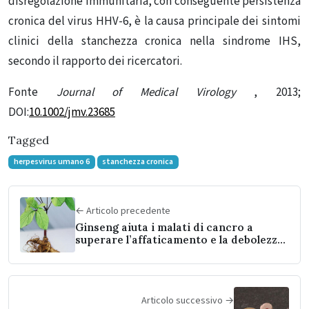
disregolazione immunitaria, con conseguente persistenza
cronica del virus HHV-6, è la causa principale dei sintomi
clinici della stanchezza cronica nella sindrome IHS,
secondo il rapporto dei ricercatori.
Fonte
Journal of Medical Virology
, 2013;
DOI:
10.1002/jmv.23685
Tagged
herpesvirus umano 6
stanchezza cronica
← Articolo precedente
Ginseng aiuta i malati di cancro a
superare l’affaticamento e la debolezza
fisica
Articolo successivo →