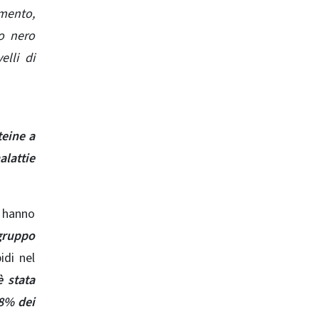
imento,
mo nero
elli di
ine ​​a
alattie
 hanno
 gruppo
idi nel
 stata
’8% dei