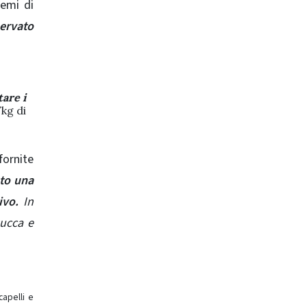
semi di
ervato
are i
kg di
fornite
ato una
ivo.
In
zucca e
capelli e