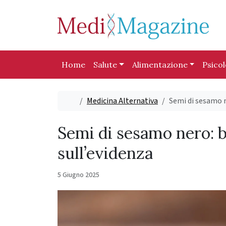
Skip to content
Skip to footer
Home
Salute
Alimentazione
Psico
Home
Medicina Alternativa
Semi di sesamo ne
Semi di sesamo nero: be
sull’evidenza
5 Giugno 2025