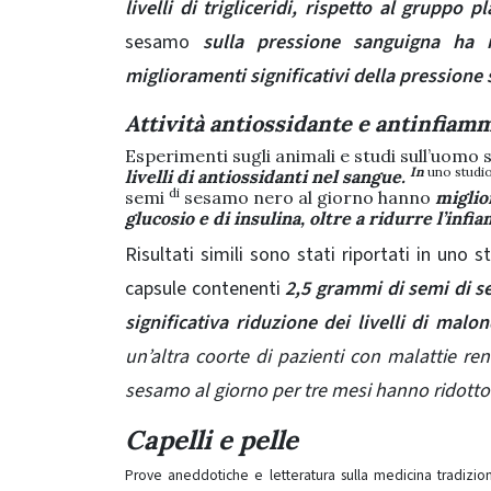
livelli di trigliceridi, rispetto al gruppo p
sesamo
sulla pressione sanguigna ha r
miglioramenti significativi della pressione
Attività antiossidante e antinfiam
Esperimenti sugli animali e studi sull’uom
In
uno studi
livelli di antiossidanti nel sangue.
di
semi
sesamo nero al giorno hanno
miglior
glucosio e di insulina, oltre a ridurre
l’infi
Risultati simili sono stati riportati in uno s
capsule contenenti
2,5 grammi di semi di s
significativa riduzione dei livelli di mal
un’altra coorte di pazienti con malattie re
sesamo al giorno per tre mesi hanno ridotto
Capelli e pelle
Prove aneddotiche e letteratura sulla medicina tradizio