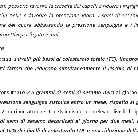
ero
possono favorire la crescita dei capelli e ridurre l’ingrig
della pelle e favorire la ritenzione idrica. I semi di sesa
ute del cuore abbassando la pressione sanguigna e i liv
otettivi per fegato e reni
.
re
ciati a
livelli più bassi di colesterolo totale (TC), lipoprote
utti fattori che riducono simultaneamente il rischio di m
 consumat
o 2,5 grammi di semi di sesamo nero
al giorno
ressione sanguigna sistolica entro un mese, rispetto al
ha riportato che, tra 38 individui con elevati livelli di lip
i semi di sesamo decorticati al giorno per due mesi, è
l 10% dei livelli di colesterolo LDL e una riduzione dell