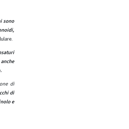
mi sono
onoidi,
lulare.
nsaturi
o anche
.
one di
cchi di
inolo e