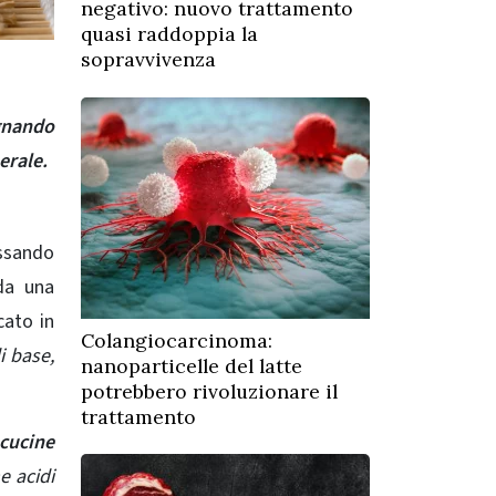
negativo: nuovo trattamento
quasi raddoppia la
sopravvivenza
agnando
erale.
assando
 da una
cato in
Colangiocarcinoma:
i base,
nanoparticelle del latte
potrebbero rivoluzionare il
trattamento
 cucine
e acidi