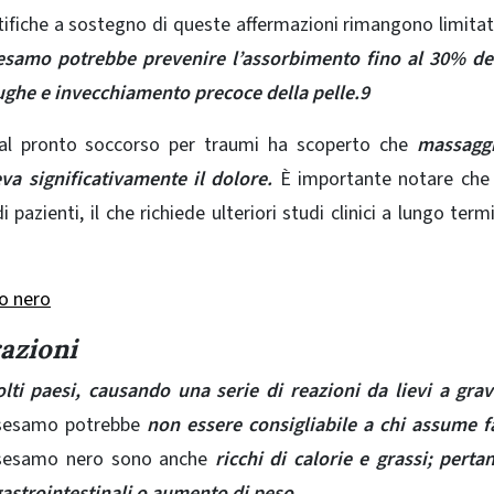
ntifiche a sostegno di queste affermazioni rimangono limita
sesamo potrebbe prevenire l’assorbimento fino al 30% de
rughe e invecchiamento precoce della pelle.9
i al pronto soccorso per traumi ha scoperto che
massaggi
va significativamente il dolore.
È importante notare che
 pazienti, il che richiede ulteriori studi clinici a lungo term
no nero
razioni
lti paesi, causando una serie di reazioni da lievi a grav
 sesamo potrebbe
non essere consigliabile a chi assume f
 sesamo nero sono anche
ricchi di calorie e grassi; perta
strointestinali o aumento di peso.