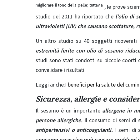
migliorare il tono della pelle; tuttavia
, le prove scie
studio del 2011 ha riportato che
l’olio di 
ultravioletti (UV) che causano scottature, 
Un altro studio su 40 soggetti ricoverat
estremità ferite con olio di sesamo riduce
studi sono stati condotti su piccole coorti di
convalidare i risultati.
Leggi anche:
I benefici per la salute del cumi
Sicurezza, allergie e conside
Il sesamo è un importante
allergene in mo
persone allergiche.
Il consumo di semi di
antipertensivi o anticoagulanti.
I semi di
consumo eccessivo può causare problemi ga