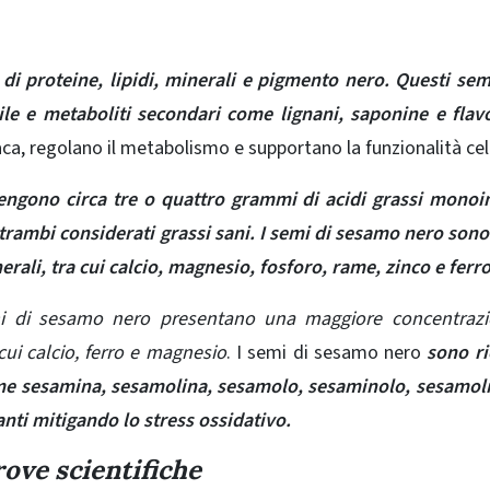
di proteine, lipidi, minerali e pigmento nero. Questi se
bile e metaboliti secondari come lignani, saponine e flav
aca, regolano il metabolismo e supportano la funzionalità cel
engono circa tre o quattro grammi di acidi grassi monoi
ntrambi considerati grassi sani. I semi di sesamo nero son
inerali, tra cui calcio, magnesio, fosforo, rame, zinco e ferro
i di sesamo nero presentano una maggiore concentrazi
 cui calcio, ferro e magnesio
. I semi di sesamo nero
sono ri
ome sesamina, sesamolina, sesamolo, sesaminolo, sesamol
nti mitigando lo stress ossidativo.
rove scientifiche