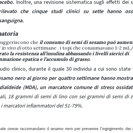
lacebo.
Inoltre, una revisione sistematica sugli effetti dei 
ilevato che cinque studi clinici su sette hanno oss
 sanguigna.
matoria
o suggeriscono che
il consumo di semi di sesamo può aument
o
in vivo di
otto settimane , i topi che consumavano 1-2 mL/
ato la resistenza all’insulina abbassando i livelli sierici di
ammazione epatica e l’accumulo di grasso.
tudio clinico, durante il quale 30 individui a cui sono state 
esamo nero al giorno per quattro settimane hanno mostr
ondialdeide (MDA), un marcatore comune di stress ossidat
nali, 18 grammi di semi di lino con sei grammi di semi di 
 i marcatori infiammatori del 51-79%.
nale cinese raccomandano il sesamo nero per prevenire l’ingrigimento dei 