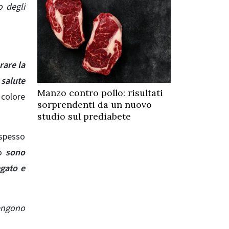
o degli
rare la
 salute
Manzo contro pollo: risultati
 colore
sorprendenti da un nuovo
studio sul prediabete
 spesso
ro
sono
egato e
vengono