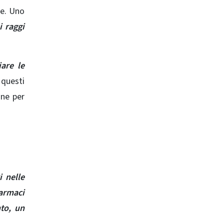
te. Uno
i raggi
are le
 questi
ine per
i nelle
armaci
nto, un