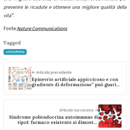
prevenire le ricadute e ottenere una migliore qualità della
vita
”.
Fonte:
Nature Communications
Tagged
schizofrenia
← Articolo precedente
Epinevrio artificiale appiccicoso e con
gradiente di deformazione” può guarire
i nervi recisi in un solo minuto
Articolo successivo →
Sindrome poliendocrina autoimmune di
tipo1: farmaco esistente si dimostra
promettente