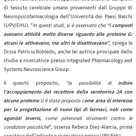
di tessuto cerebrale umano provenienti dall Gruppo di
Neuropsicofarmacologia dell’Università dei Paesi Baschi
(UPV/EHU). “
In questi studi, si è osservato che
“i composti
avevano attività molto diverse riguardo alle proteine ​​G:
alcuni le attivavano, ma altri le disattivavano”
, spiega la
Dr.ssa Patricia Robledo, anche lei autrice principale dello
studio e ricercatrice presso Integrated Pharmacology and
Systems Neuroscience Group.
A questo proposito,
“la possibilità di
inibire
l’accoppiamento del recettore della serotonina 2A con
alcune proteine
​​G è stata proposta c
ome area di interesse
per la progettazione di nuovi tipi di
farmaci
, noti come
agonisti inversi,
come potenziali strumenti contro le
condizioni psicotiche
“, osserva Rebeca Diez-Alarcia, prima
coautrice dell’articolo e ricercatrice presso UPV/EHU.