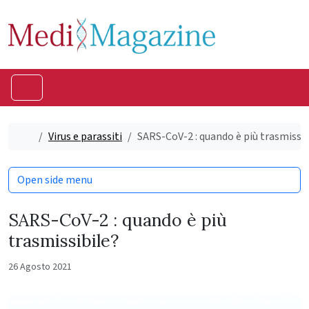
Skip to content
Skip to footer
Menu
Home
Virus e parassiti
SARS-CoV-2 : quando è più trasmissib
Open side menu
SARS-CoV-2 : quando è più
trasmissibile?
26 Agosto 2021