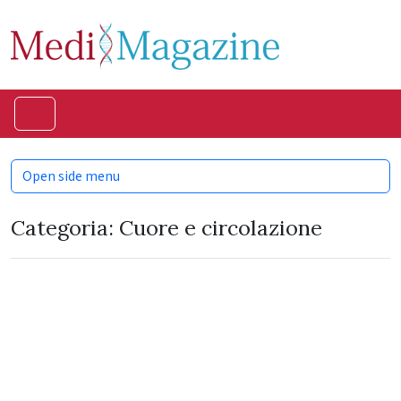
Skip to content
Skip to footer
Menu
Open side menu
Categoria:
Cuore e circolazione