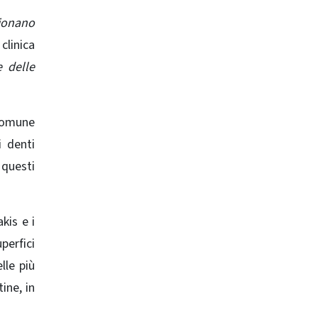
zionano
clinica
 delle
 comune
i denti
, questi
kis e i
perfici
lle più
ine, in