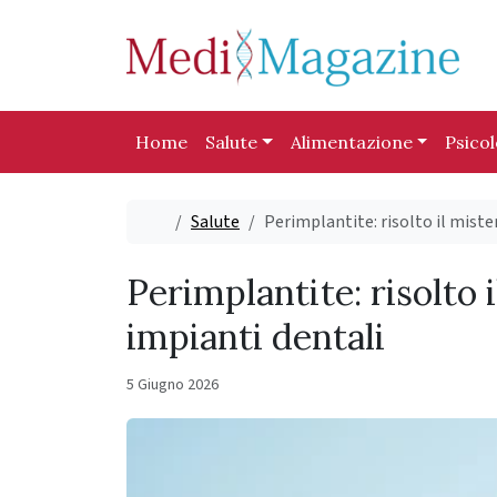
Skip to content
Skip to footer
Home
Salute
Alimentazione
Psico
Home
Salute
Perimplantite: risolto il miste
Perimplantite: risolto 
impianti dentali
5 Giugno 2026