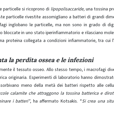
 particelle si ricoprono di
lipopolisaccaride,
una tossina pr
te particelle rivestite assomigliano a batteri di grandi dim
agi inglobano le particelle, ma non sono in grado di dige
o bloccate in uno stato iperinfiammatorio e rilasciano mole
a proteina collegata a condizioni infiammatorie, tra cui l’
 la perdita ossea e le infezioni
mente il tessuto osseo. Allo stesso tempo, i macrofagi di
erica originaria. Esperimenti di laboratorio hanno dimostrat
ssorbivano meno della metà dei batteri rispetto alle cell
ole calamite che attraggono la tossina batterica e dirot
nare i batteri”
, ha affermato Kotsakis. “
Si crea una sit