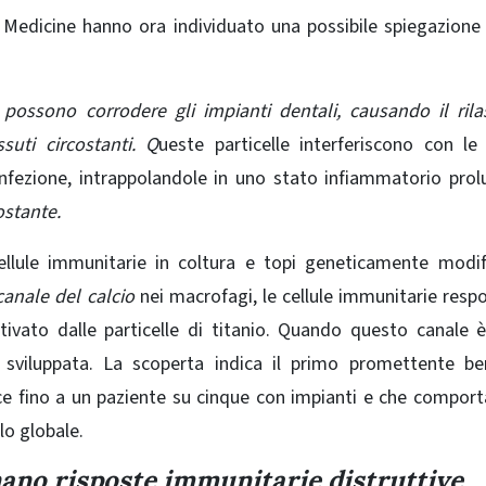
 Medicine
hanno ora individuato una possibile spiegazione
 possono corrodere gli impianti dentali, causando il rila
suti circostanti. Q
ueste particelle interferiscono con le 
nfezione, intrappolandole in uno stato infiammatorio pro
ostante.
llule immunitarie in coltura e topi geneticamente modifi
canale del calcio
nei macrofagi, le cellule immunitarie respo
tivato dalle particelle di titanio. Quando questo canale 
è sviluppata. La scoperta indica il primo promettente be
e fino a un paziente su cinque con impianti e che comport
llo globale.
enano risposte immunitarie distruttive