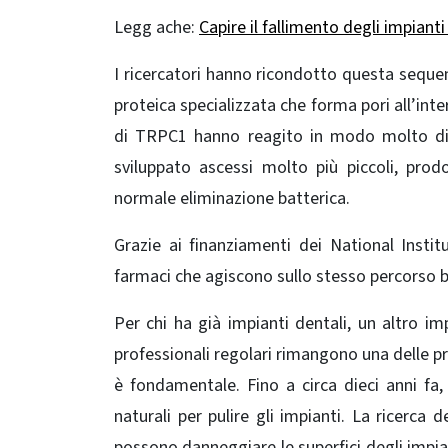
Legg ache:
Capire il fallimento degli impianti
I ricercatori hanno ricondotto questa seque
proteica specializzata che forma pori all’int
di TRPC1 hanno reagito in modo molto dive
sviluppato ascessi molto più piccoli, prodot
normale eliminazione batterica.
Grazie ai finanziamenti dei
National Instit
farmaci che agiscono sullo stesso percorso b
Per chi ha già impianti dentali, un altro im
professionali regolari rimangono una delle pro
è fondamentale. Fino a circa dieci anni fa, 
naturali per pulire gli impianti. La ricerca
possono danneggiare le superfici degli impian