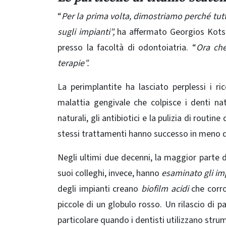
“
Per la prima volta, dimostriamo perché tutti
sugli impianti”,
ha affermato Georgios Kotsak
presso la facoltà di odontoiatria. “
Ora che
terapie”.
La perimplantite ha lasciato perplessi i r
malattia gengivale che colpisce i denti nat
naturali, gli antibiotici e la pulizia di routine
stessi trattamenti hanno successo in meno d
Negli ultimi due decenni, la maggior parte de
suoi colleghi, invece, hanno
esaminato gli imp
degli impianti creano
biofilm acidi
che corrod
piccole di un globulo rosso. Un rilascio di par
particolare quando i dentisti utilizzano strume