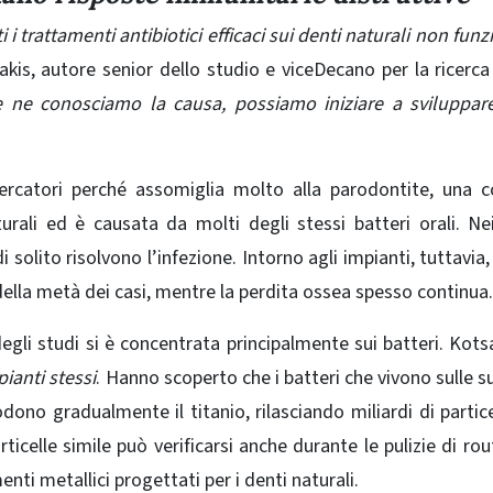
 i trattamenti antibiotici efficaci sui denti naturali non fun
is, autore senior dello studio e viceDecano per la ricerca 
 ne conosciamo la causa, possiamo iniziare a sviluppare
icercatori perché assomiglia molto alla parodontite, una
urali ed è causata da molti degli stessi batteri orali. Ne
 di solito risolvono l’infezione. Intorno agli impianti, tuttavia
ella metà dei casi, mentre la perdita ossea spesso continua.
gli studi si è concentrata principalmente sui batteri. Kotsa
ianti stessi
. Hanno scoperto che i batteri che vivono sulle su
ono gradualmente il titanio, rilasciando miliardi di partice
ticelle simile può verificarsi anche durante le pulizie di rout
nti metallici progettati per i denti naturali.