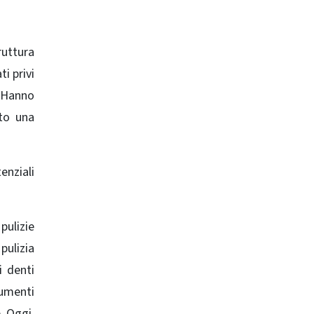
ruttura
i privi
. Hanno
ato una
enziali
pulizie
pulizia
i denti
rumenti
. Oggi,