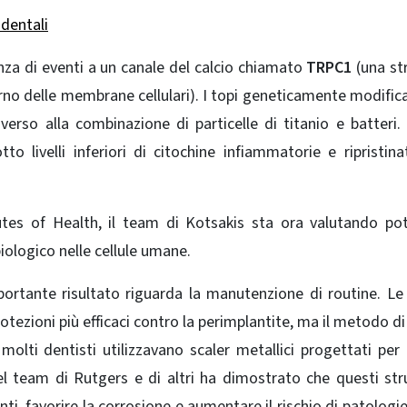
 dentali
nza di eventi a un canale del calcio chiamato
TRPC1
(una st
erno delle membrane cellulari). I topi geneticamente modificat
rso alla combinazione di particelle di titanio e batteri
to livelli inferiori di citochine infiammatorie e ripristin
utes of Health
, il team di Kotsakis sta ora valutando pot
iologico nelle cellule umane.
portante risultato riguarda la manutenzione di routine. Le 
tezioni più efficaci contro la perimplantite, ma il metodo di 
molti dentisti utilizzavano scaler metallici progettati per 
 del team di Rutgers e di altri ha dimostrato che questi st
ti, favorire la corrosione e aumentare il rischio di patologie