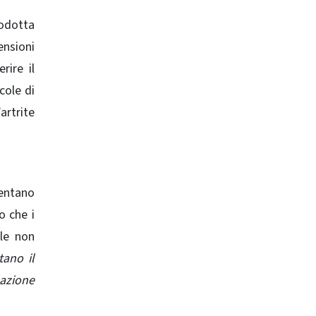
odotta
ensioni
rire il
cole di
artrite
ventano
o che i
ule non
tano il
uazione