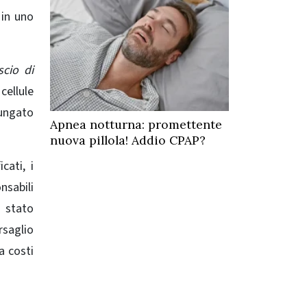
 in uno
scio di
cellule
lungato
Apnea notturna: promettente
nuova pillola! Addio CPAP?
cati, i
nsabili
è stato
rsaglio
a costi