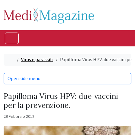
Skip to content
Skip to footer
Menu
Home
Virus e parassiti
Papilloma Virus HPV: due vaccini per
Open side menu
Papilloma Virus HPV: due vaccini
per la prevenzione.
29 Febbraio 2012