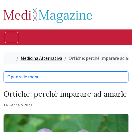
Skip to content
Skip to footer
Menu
Home
Medicina Alternativa
Ortiche: perchè imparare ad am
Open side menu
Ortiche: perchè imparare ad amarle
14 Gennaio 2023