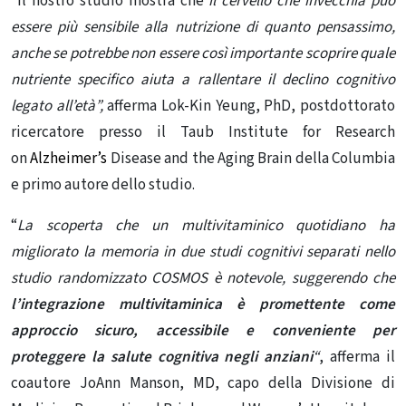
“Il nostro studio mostra che
il cervello che invecchia può
essere più sensibile alla nutrizione di quanto pensassimo,
anche se potrebbe non essere così importante scoprire quale
nutriente specifico aiuta a rallentare il declino cognitivo
legato all’età”,
afferma Lok-Kin Yeung, PhD, postdottorato
ricercatore presso il Taub Institute for Research
on
Alzheimer’s
Disease and the Aging Brain della Columbia
e primo autore dello studio.
“
La scoperta che un multivitaminico quotidiano ha
migliorato la memoria in due studi cognitivi separati nello
studio randomizzato COSMOS è notevole, suggerendo che
l’integrazione multivitaminica è promettente come
approccio sicuro, accessibile e conveniente per
proteggere la salute cognitiva negli anziani
“
, afferma il
coautore JoAnn Manson, MD, capo della Divisione di