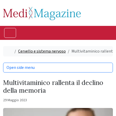
Skip to content
Skip to footer
Menu
Home
Cervello e sistema nervoso
Multivitaminico rallenta 
Open side menu
Multivitaminico rallenta il declino
della memoria
29 Maggio 2023